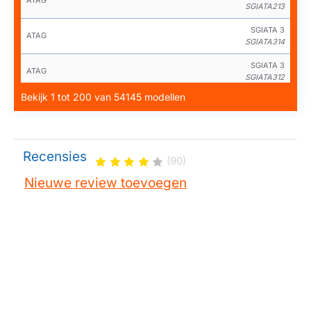
ATAG
SGIATA213
SGIATA 3
ATAG
SGIATA314
SGIATA 3
ATAG
SGIATA312
Bekijk 1 tot 200 van 54145 modellen
SGIATA 3
ATAG
VA311J5U
SGIATA 3
ATAG
SGIATA313
Recensies
(90)
SGIATA 4
ATAG
Nieuwe review toevoegen
SGIATA412
SGIATA 4
ATAG
SGIATA413
SGIATA 4
ATAG
SGIATA414
SGIATA 4
ATAG
VWA3535U