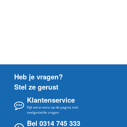
SGIATA 5
ATAG
SGIATA512
SGIATA 5
ATAG
SGIATA513
SGIATA 5
ATAG
SGIATA514
SGIATA 5
ATAG
VWA3935U
SGIATH 1
ATAG
SGIATH112
SGIATH 1
Heb je vragen?
ATAG
SGIATH113
Stel ze gerust
SGIATH 1
ATAG
VA320F5U
Klantenservice
SGIATH 2
ATAG
Kijk eerst eens op de pagina met
SGIATH213
veelgestelde vragen
SGIATH 2
ATAG
Bel 0314 745 333
VA350F5U