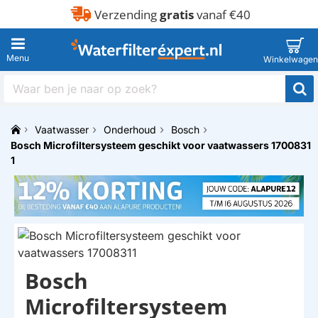
Verzending
gratis
vanaf €40
Waar
ben
je
Vaatwasser
Onderhoud
Bosch
naar
h
Bosch Microfiltersysteem geschikt voor vaatwassers 1700831
op
o
zoek?
1
m
e
Bosch
Microfiltersysteem