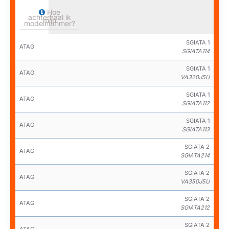
Hoe
achterhaal ik
mijn
modelnummer?
SGIATA 1
ATAG
SGIATA114
SGIATA 1
ATAG
VA320J5U
SGIATA 1
ATAG
SGIATA112
SGIATA 1
ATAG
SGIATA113
SGIATA 2
ATAG
SGIATA214
SGIATA 2
ATAG
VA350J5U
SGIATA 2
ATAG
SGIATA212
SGIATA 2