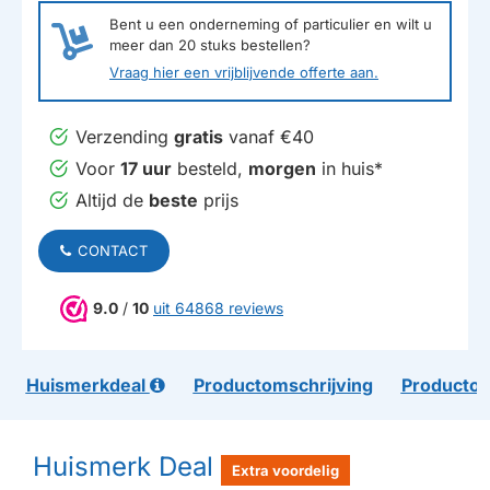
Bent u een onderneming of particulier en wilt u
meer dan
20
stuks bestellen?
Vraag hier een vrijblijvende offerte aan.
Verzending
gratis
vanaf €40
Voor
17 uur
besteld,
morgen
in huis*
Altijd de
beste
prijs
CONTACT
9.0
/
10
uit 64868 reviews
Huismerkdeal
Productomschrijving
Productom
Huismerk Deal
Extra voordelig