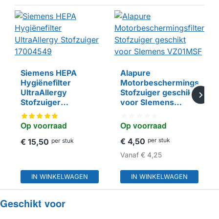
Siemens HEPA
Alapure
Hygiënefilter
Motorbeschermingsfilter
UltraAllergy
Stofzuiger geschikt
HUISMERK
Stofzuiger
voor SIemens
17004549
VZ01MSF
Op voorraad
Op voorraad
€ 4,50
per stuk
€ 15,50
per stuk
Vanaf
€ 4,25
IN WINKELWAGEN
IN WINKELWAGEN
Geschikt voor