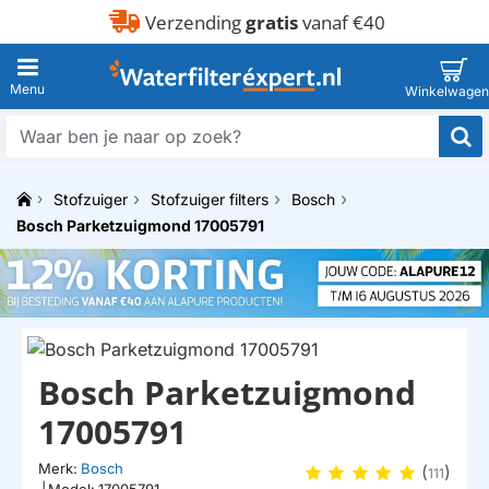
Verzending
gratis
vanaf €40
Waar
ben
je
Stofzuiger
Stofzuiger filters
Bosch
naar
h
op
Bosch Parketzuigmond 17005791
o
zoek?
m
e
Bosch Parketzuigmond
17005791
Merk:
Bosch
(
)
111
|
Model:
17005791