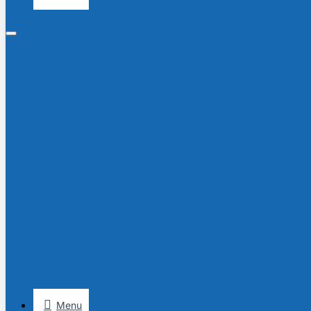
Koffiemachine
Afzuigkap
Koelkast
Spa &
Zwembad
Meer
Waterfilters
Meer
Apparaten
Merken
Menu