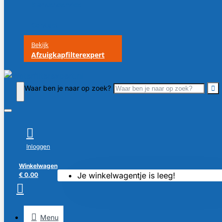
Klantenservice
Contact
Bekijk
Afzuigkapfilterexpert
Waar ben je naar op zoek?
Inloggen
Winkelwagen
Je winkelwagentje is leeg!
€ 0,00
Menu