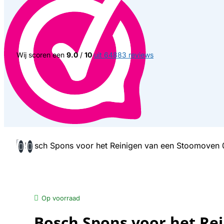
Wij scoren een
9.0
/
10
uit 64883 reviews
Op voorraad
Bosch Spons voor het Re