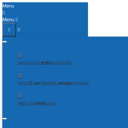
Menu
Menu
Verzending
gratis
vanaf €40
Voor
17 uur
besteld,
morgen
in huis*
Altijd de
beste
prijs