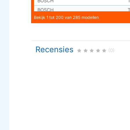
BOSCH
BOSCH
Bekijk 1 tot 200 van 285 modellen
BOSCH
BOSCH
BOSCH
BOSCH
Recensies
(0)
BOSCH
BOSCH
BOSCH
BOSCH
BOSCH
BOSCH
BOSCH
BOSCH