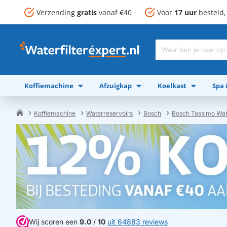
Verzending
gratis
vanaf €40
Voor
17 uur
besteld
Waar
ben
je
Koffiemachine
Afzuigkap
Koelkast
Spa
naar
op
zoek?
Koffiemachine
Waterreservoirs
Bosch
Bosch Tassimo Wat
home
Wij scoren een
9.0
/
10
uit 64883 reviews