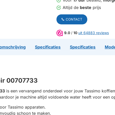
Voor
17 uur
besteld,
morg
Altijd de
beste
prijs
CONTACT
9.0
/
10
uit 64883 reviews
omschrijving
Specificaties
Specificaties
Mode
oir 00707733
733
is een vervangend onderdeel voor jouw Tassimo koffiem
ardoor je machine altijd voldoende water heeft voor een op
oor Tassimo apparaten.
eenvoudig schoon te maken.