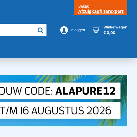
Bekijk
Klantenservice
Contact
Afzuigkapfilterexpert
Winkelwagen
Inloggen
€ 0,00
Merken