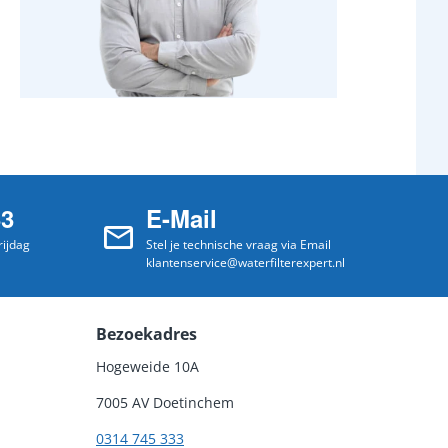
33
E-Mail
ijdag
Stel je technische vraag via Email
klantenservice@waterfilterexpert.nl
Bezoekadres
Hogeweide 10A
7005 AV Doetinchem
0314 745 333