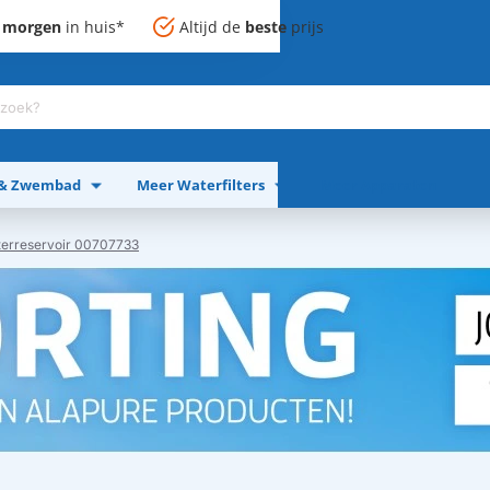
,
morgen
in huis*
Altijd de
beste
prijs
 & Zwembad
Meer Waterfilters
Meer Apparaten
erreservoir 00707733