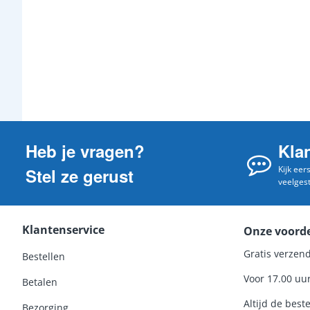
BOSCH
BOSCH
BOSCH
BOSCH
BOSCH
BOSCH
BOSCH
Heb je vragen?
Kla
BOSCH
Kijk eer
Stel ze gerust
BOSCH
veelges
BOSCH
BOSCH
Klantenservice
Onze voord
BOSCH
Gratis verzend
Bestellen
BOSCH
Voor 17.00 uu
Betalen
BOSCH
Altijd de beste
Bezorging