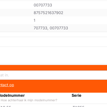
00707733
8757521637902
1
707733, 00707733
tact op
odelnummer
Serie
Hoe achterhaal ik mijn modelnummer?