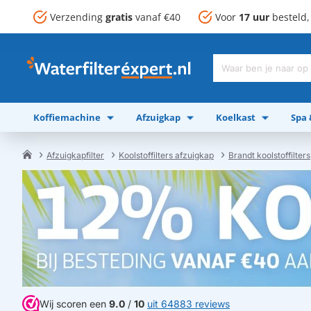
Verzending
gratis
vanaf €40
Voor
17 uur
besteld
Waar
ben
je
Koffiemachine
Afzuigkap
Koelkast
Spa
naar
op
zoek?
Afzuigkapfilter
Koolstoffilters afzuigkap
Brandt koolstoffilters
home
Wij scoren een
9.0
/
10
uit 64883 reviews