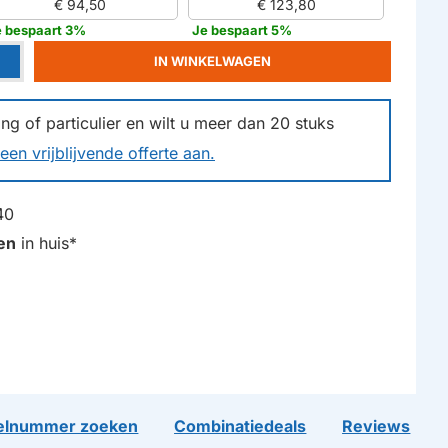
€ 94,50
€ 123,80
e bespaart 3%
Je bespaart 5%
IN WINKELWAGEN
g of particulier en wilt u meer dan
20
stuks
een vrijblijvende offerte aan.
40
en
in huis*
lnummer zoeken
Combinatiedeals
Reviews