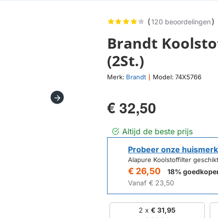
(
)
120 beoordelingen
Brandt Koolsto
(2St.)
Merk:
Brandt
Model:
74X5766
|
€ 32,50
Altijd de beste prijs
Probeer onze huismerk
Alapure Koolstoffilter geschi
€ 26,50
18% goedkope
Vanaf
€ 23,50
2 x
€ 31,95