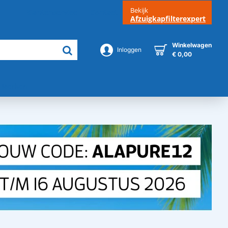
Bekijk
Klantenservice
Contact
Afzuigkapfilterexpert
Winkelwagen
Inloggen
€ 0,00
Merken