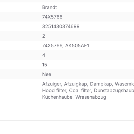
Brandt
74X5766
3251430374699
2
74X5766, AK505AE1
4
15
Nee
Afzuiger, Afzuigkap, Dampkap, Wasemk
Hood filter, Coal filter, Dunstabzugsha
Küchenhaube, Wrasenabzug