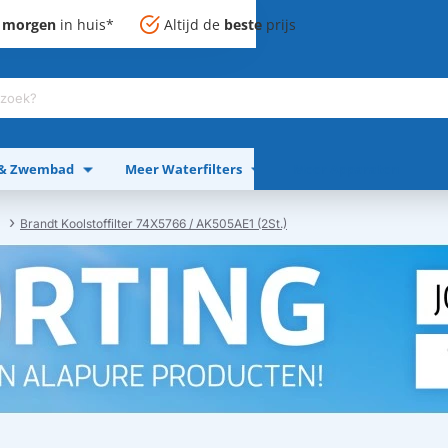
,
morgen
in huis*
Altijd de
beste
prijs
 & Zwembad
Meer Waterfilters
Meer Apparaten
Brandt Koolstoffilter 74X5766 / AK505AE1 (2St.)