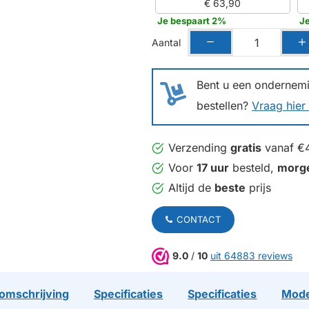
€ 63,90
Je bespaart 2%
J
Aantal
Bent u een ondernemin
bestellen?
Vraag hier 
Verzending
gratis
vanaf €
Voor
17 uur
besteld,
morg
Altijd de
beste
prijs
CONTACT
9.0
/
10
uit 64883 reviews
omschrijving
Specificaties
Specificaties
Mode