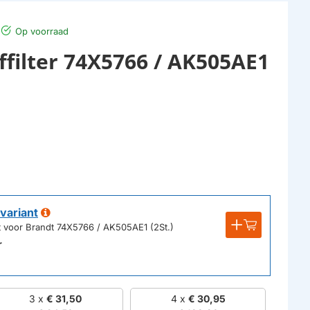
Op voorraad
ffilter 74X5766 / AK505AE1
variant
kt voor Brandt 74X5766 / AK505AE1 (2St.)
r
3 x
€ 31,50
4 x
€ 30,95