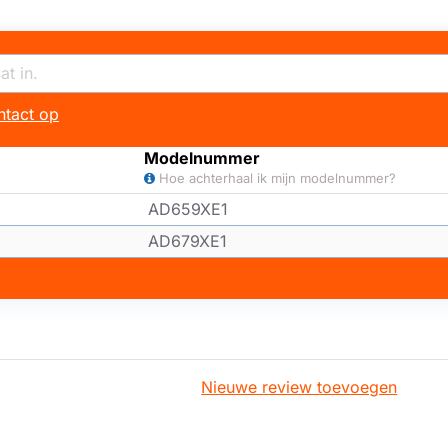
tact op
Modelnummer
Hoe achterhaal ik mijn modelnummer?
AD659XE1
AD679XE1
Nieuwe review toevoegen