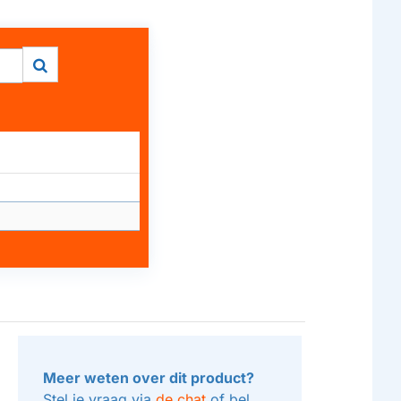
Meer weten over dit product?
Stel je vraag via
de chat
of bel