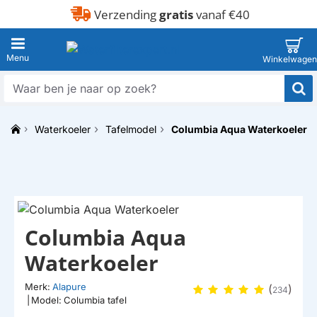
Verzending
gratis
vanaf €40
Waar
ben
je
Waterkoeler
Tafelmodel
Columbia Aqua Waterkoeler
naar
h
op
o
zoek?
m
NKORT LEVERBAAR
e
HUISMERK
Columbia Aqua
Waterkoeler
Merk:
Alapure
(
)
234
|
Model:
Columbia tafel