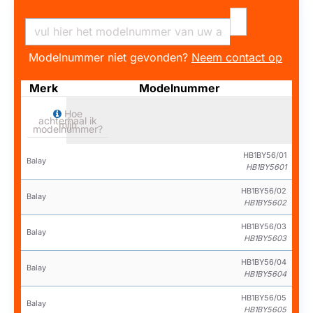
Modelnummer niet gevonden?
Neem contact op
Merk
Modelnummer
Hoe
achterhaal ik
mijn
modelnummer?
HB1BY56/01
Balay
HB1BY5601
HB1BY56/02
Balay
HB1BY5602
HB1BY56/03
Balay
HB1BY5603
HB1BY56/04
Balay
HB1BY5604
HB1BY56/05
Balay
HB1BY5605