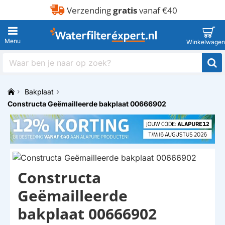
Verzending
gratis
vanaf €40
Waar
ben
je
Bakplaat
naar
h
op
Constructa Geëmailleerde bakplaat 00666902
o
zoek?
m
e
Constructa
Geëmailleerde
bakplaat 00666902