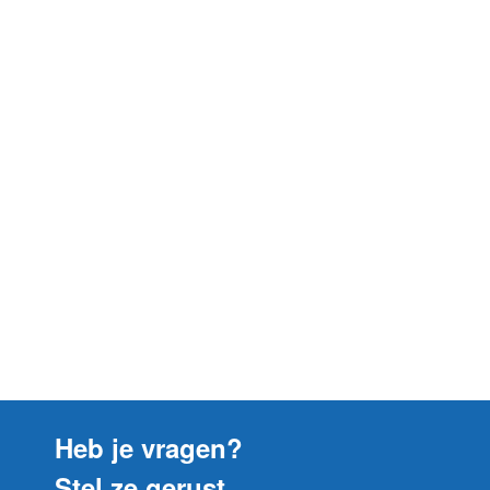
HB1BY5614
HB3BY56/01
Balay
HB3BY5601
HB3BY56/02
Balay
HB3BY5602
HB3BY56/03
Balay
HB3BY5603
HB3BY56/04
Balay
HB3BY5604
HB3BY56/05
Balay
HB3BY5605
HB3BY56/06
Balay
HB3BY5606
HB3BY56/07
Balay
HB3BY5607
HB3BY56/08
Heb je vragen?
Balay
HB3BY5608
Stel ze gerust
HB3BY56/09