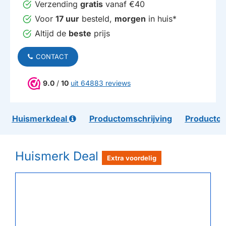
Verzending
gratis
vanaf €40
Voor
17 uur
besteld,
morgen
in huis*
Altijd de
beste
prijs
CONTACT
9.0
/
10
uit 64883 reviews
Huismerkdeal
Productomschrijving
Productom
Huismerk Deal
Extra voordelig