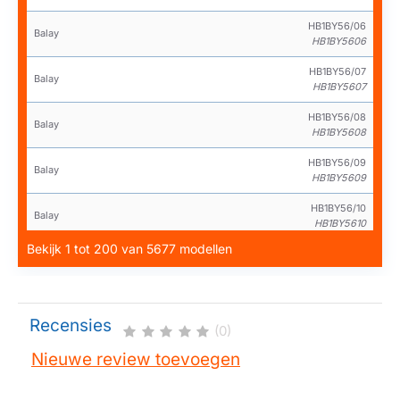
HB1BY56/06
Balay
HB1BY5606
HB1BY56/07
Balay
HB1BY5607
HB1BY56/08
Balay
HB1BY5608
HB1BY56/09
Balay
HB1BY5609
HB1BY56/10
Balay
HB1BY5610
Bekijk 1 tot 200 van 5677 modellen
HB1BY56/11
Balay
HB1BY5611
HB1BY56/12
Balay
HB1BY5612
Recensies
(0)
HB1BY56/13
Balay
Nieuwe review toevoegen
HB1BY5613
HB1BY56/14
Balay