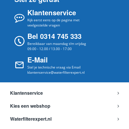
Balay
HB3BY5609
Klantenservice
HB3BY56/10
Balay
Kijk eerst eens op de pagina met
HB3BY5610
veelgestelde vragen
HB3BY56/11
Balay
Bel 0314 745 333
HB3BY5611
Bereikbaar van maandag t/m vrijdag
HB3BY56/12
Balay
09.00 - 12.00 / 13.00 - 17.00
HB3BY5612
E-Mail
HB3BY56/13
Balay
HB3BY5613
Stel je technische vraag via Email
klantenservice@waterfilterexpert.nl
HB3BY56/14
Balay
HB3BY5614
HB3BY56/15
Balay
Klantenservice
HB3BY5615
HB3BY56/16
Kies een webshop
Balay
HB3BY5616
Waterfilterexpert.nl
HB4BY56/01
Balay
HB4BY5601