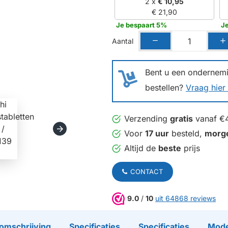
2 x
€ 10,95
€ 21,90
Je bespaart 5%
J
Aantal
Bent u een ondernemin
bestellen?
Vraag hier 
Verzending
gratis
vanaf €
Voor
17 uur
besteld,
morg
Altijd de
beste
prijs
CONTACT
9.0
/
10
uit 64868 reviews
omschrijving
Specificaties
Specificaties
Mode