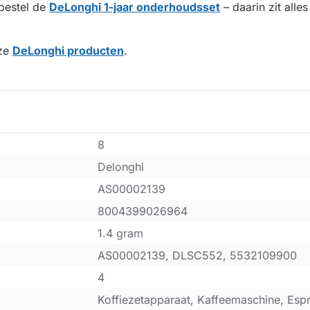
 bestel de
DeLonghi 1-jaar onderhoudsset
– daarin zit alle
nze
DeLonghi producten
.
8
Delonghi
AS00002139
8004399026964
1.4 gram
AS00002139, DLSC552, 5532109900
4
Koffiezetapparaat, Kaffeemaschine, Esp