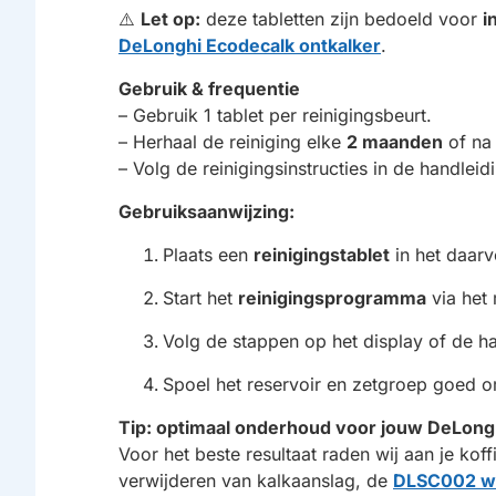
⚠️
Let op:
deze tabletten zijn bedoeld voor
i
DeLonghi Ecodecalk ontkalker
.
Gebruik & frequentie
– Gebruik 1 tablet per reinigingsbeurt.
– Herhaal de reiniging elke
2 maanden
of na
– Volg de reinigingsinstructies in de handleid
Gebruiksaanwijzing:
Plaats een
reinigingstablet
in het daarv
Start het
reinigingsprogramma
via het
Volg de stappen op het display of de ha
Spoel het reservoir en zetgroep goed 
Tip: optimaal onderhoud voor jouw DeLong
Voor het beste resultaat raden wij aan je ko
verwijderen van kalkaanslag, de
DLSC002 wa