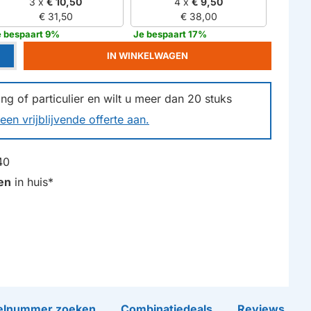
3 x
€ 10,50
4 x
€ 9,50
€ 31,50
€ 38,00
e bespaart 9%
Je bespaart 17%
IN WINKELWAGEN
g of particulier en wilt u meer dan
20
stuks
een vrijblijvende offerte aan.
40
en
in huis*
lnummer zoeken
Combinatiedeals
Reviews