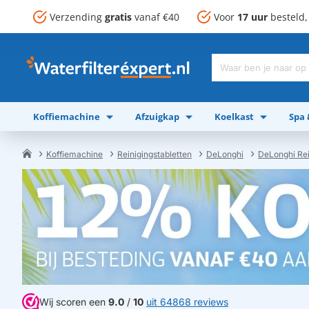
Verzending
gratis
vanaf €40
Voor
17 uur
besteld
Waar
ben
je
Koffiemachine
Afzuigkap
Koelkast
Spa
naar
op
zoek?
Koffiemachine
Reinigingstabletten
DeLonghi
DeLonghi Rei
home
Wij scoren een
9.0
/
10
uit 64868 reviews