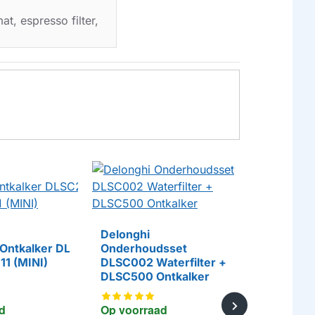
t, espresso filter,
DeLonghi 
Ontkalke
Delonghi
(2St.)
 Ontkalker DLSC200
Onderhoudsset
11 (MINI)
DLSC002 Waterfilter +
DLSC500 Ontkalker
Op voorr
d
Op voorraad