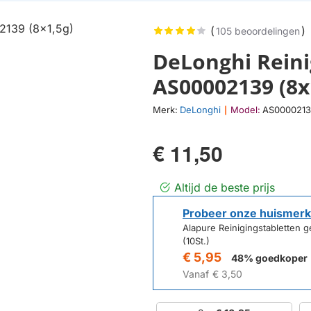
(
)
105 beoordelingen
DeLonghi Reini
AS00002139 (8x
Merk:
DeLonghi
Model:
AS000021
|
€ 11,50
Altijd de beste prijs
Probeer onze huismerk
Alapure Reinigingstabletten
(10St.)
€ 5,95
48% goedkoper
Vanaf
€ 3,50