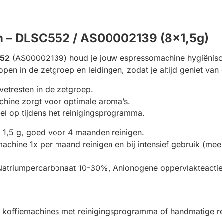
en – DLSC552 / AS00002139 (8x1,5g)
552
(AS00002139) houd je jouw espressomachine hygiënisch 
open in de zetgroep en leidingen, zodat je altijd geniet van 
 vetresten in de zetgroep.
hine zorgt voor optimale aroma’s.
nel op tijdens het reinigingsprogramma.
n 1,5 g, goed voor 4 maanden reinigen.
emachine 1x per maand reinigen en bij intensief gebruik (mee
triumpercarbonaat 10-30%, Anionogene oppervlakteactiev
e koffiemachines met reinigingsprogramma of handmatige re