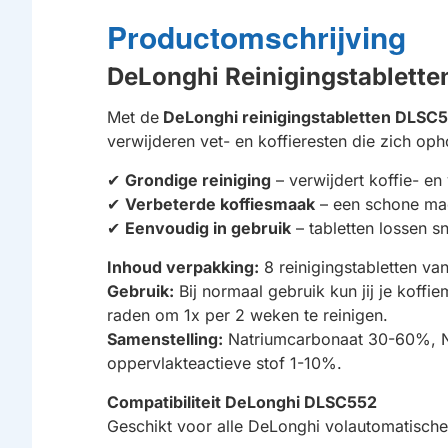
Productomschrijving
DeLonghi Reinigingstablett
Met de
DeLonghi reinigingstabletten DLSC
verwijderen vet- en koffieresten die zich oph
✔
Grondige reiniging
– verwijdert koffie- en
✔
Verbeterde koffiesmaak
– een schone mac
✔
Eenvoudig in gebruik
– tabletten lossen s
Inhoud verpakking:
8 reinigingstabletten va
Gebruik:
Bij normaal gebruik kun jij je koffi
raden om 1x per 2 weken te reinigen.
Samenstelling:
Natriumcarbonaat 30-60%, Na
oppervlakteactieve stof 1-10%.
Compatibiliteit DeLonghi DLSC552
Geschikt voor alle DeLonghi volautomatisch