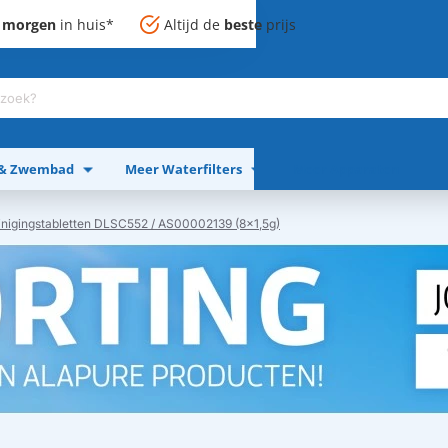
,
morgen
in huis*
Altijd de
beste
prijs
 & Zwembad
Meer Waterfilters
Meer Apparaten
nigingstabletten DLSC552 / AS00002139 (8x1,5g)