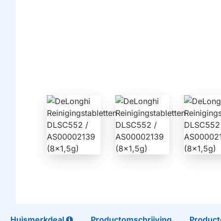
Huismerkdeal
Productomschrijving
Product