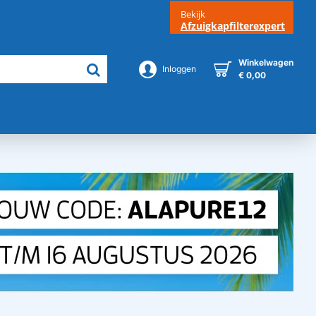
Bekijk
Klantenservice
Contact
Afzuigkapfilterexpert
Winkelwagen
Inloggen
€ 0,00
Merken