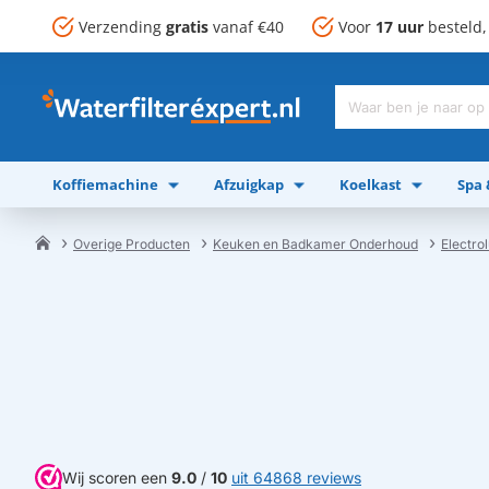
Verzending
gratis
vanaf €40
Voor
17 uur
besteld
Waar
ben
je
Koffiemachine
Afzuigkap
Koelkast
Spa
naar
op
zoek?
Overige Producten
Keuken en Badkamer Onderhoud
Electr
home
Wij scoren een
9.0
/
10
uit 64868 reviews