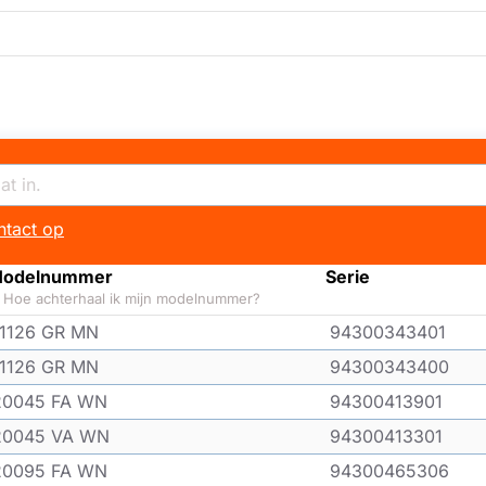
tact op
odelnummer
Serie
Hoe achterhaal ik mijn modelnummer?
11126 GR MN
94300343401
11126 GR MN
94300343400
20045 FA WN
94300413901
20045 VA WN
94300413301
20095 FA WN
94300465306