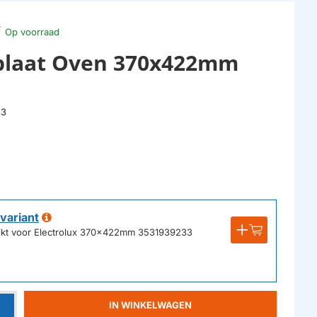
Op voorraad
kplaat Oven 370x422mm
33
variant
ikt voor Electrolux 370x422mm 3531939233
IN WINKELWAGEN