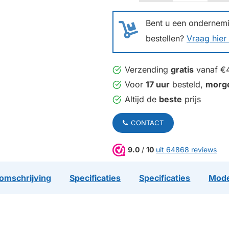
Bent u een ondernemin
bestellen?
Vraag hier 
Verzending
gratis
vanaf €
Voor
17 uur
besteld,
morg
Altijd de
beste
prijs
CONTACT
9.0
/
10
uit 64868 reviews
omschrijving
Specificaties
Specificaties
Mode