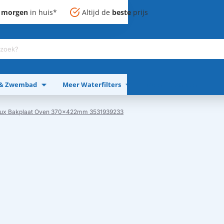
,
morgen
in huis*
Altijd de
beste
prijs
 & Zwembad
Meer Waterfilters
Meer Apparaten
olux Bakplaat Oven 370x422mm 3531939233