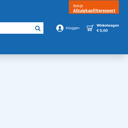
Bekijk
Klantenservice
Contact
Afzuigkapfilterexpert
Winkelwagen
Inloggen
€ 0,00
Merken