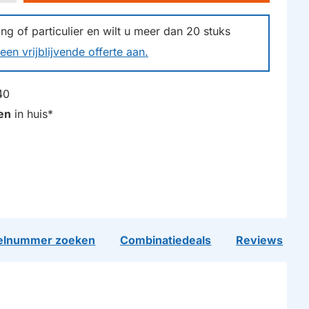
g of particulier en wilt u meer dan
20
stuks
een vrijblijvende offerte aan.
40
en
in huis*
lnummer zoeken
Combinatiedeals
Reviews