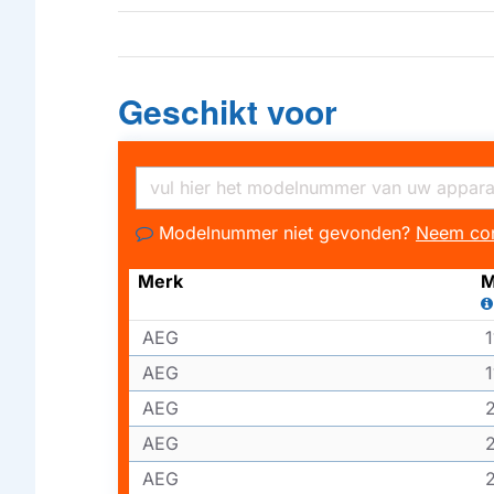
Geschikt voor
Modelnummer niet gevonden?
Neem con
Merk
M
AEG
AEG
AEG
AEG
AEG