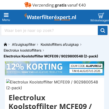
Verzending
gratis
vanaf €40
Waar
ben
je
Afzuigkapfilter
Koolstoffilters afzuigkap
naar
h
op
Electrolux koolstoffilters
o
zoek?
Electrolux Koolstoffilter MCFE09 / 9029800548 (2-pack)
m
e
Electrolux
Koolstoffilter MCFE09 /