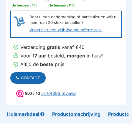
Je bespaart 4%
Je bespaart 11%
Bent u een onderneming of particulier en wilt u
meer dan
20
stuks bestellen?
Vraag hier een vrijblijvende offerte aan.
Verzending
gratis
vanaf €40
Voor
17 uur
besteld,
morgen
in huis*
Altijd de
beste
prijs
CONTACT
9.0
/
10
uit 64883 reviews
Huismerkdeal
Productomschrijving
Productom