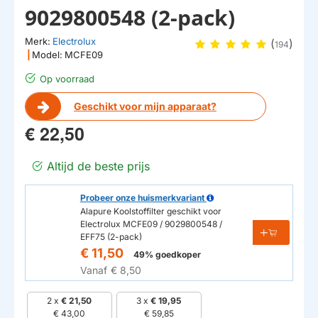
9029800548 (2-pack)
Merk:
Electrolux
(
)
194
|
Model:
MCFE09
Op voorraad
Geschikt voor mijn apparaat?
€ 22,50
Altijd de beste prijs
Probeer onze huismerkvariant
Alapure Koolstoffilter geschikt voor
Electrolux MCFE09 / 9029800548 /
EFF75 (2-pack)
€ 11,50
49% goedkoper
Vanaf
€ 8,50
2 x
€ 21,50
3 x
€ 19,95
€ 43,00
€ 59,85