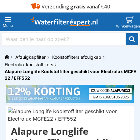
Verzending
gratis
vanaf €40
Waar
ben
je
Afzuigkapfilter
Koolstoffilters afzuigkap
naar
h
op
Electrolux koolstoffilters
o
zoek?
Alapure Longlife Koolstoffilter geschikt voor Electrolux MCFE
m
22 / EFF552
e
Alapure Longlife
HUISMERK