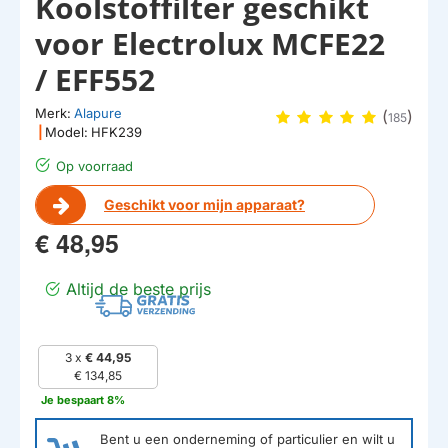
Koolstoffilter geschikt
voor Electrolux MCFE22
/ EFF552
Merk:
Alapure
(
)
185
|
Model:
HFK239
Op voorraad
Geschikt voor mijn apparaat?
€ 48,95
Altijd de beste prijs
3 x
€ 44,95
€ 134,85
Je bespaart 8%
Bent u een onderneming of particulier en wilt u