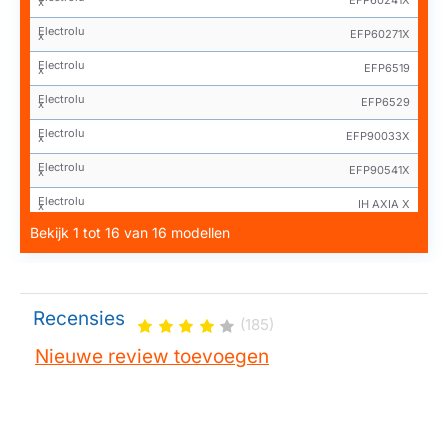
EFP60241X
x
Electrolu
EFP60271X
x
Electrolu
EFP6519
x
Electrolu
EFP6529
x
Electrolu
EFP90033X
x
Electrolu
EFP90541X
x
Electrolu
IH AXIA X
x
Bekijk 1 tot 16 van 16 modellen
Electrolu
IHAXIA
x
Recensies
(185)
Nieuwe review toevoegen