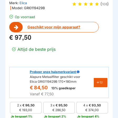
Merk:
Elica
(
)
108
|
Model:
GRI0119429B
Op voorraad
Geschikt voor mijn apparaat?
€ 97,50
Altijd de beste prijs
Probeer onze huismerkvariant
Alapure Metaalfilter geschikt voor
Elica GRI0119429B 170x180mm
€ 84,50
13% goedkoper
Vanaf
€ 77,50
2 x
€ 96,50
3 x
€ 95,50
4 x
€ 93,50
€ 193,00
€ 286,50
€ 374,00
Je bespaart 1%
Je bespaart 2%
Je bespaart 4%