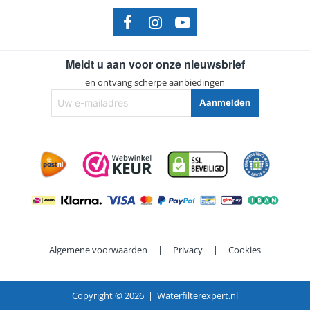
Elica
NIKOLATESLA SWITCH WH/F/83 PRF0146213A
Elica
PRF0120975
Meldt u aan voor onze nieuwsbrief
Elica
PRF0120975A
en ontvang scherpe aanbiedingen
Elica
PRF0120976
Uw
Aanmelden
e-
Elica
PRF0120976A
mailadres
Elica
PRF0120977
Elica
PRF0120977A
Elica
PRF0120978
Elica
PRF0120978A
Elica
PRF0129436
Algemene voorwaarden
|
Privacy
|
Cookies
Elica
PRF0146210
Elica
PRF0146210A
Copyright ©
2026 | Waterfilterexpert.nl
Elica
PRF0146212