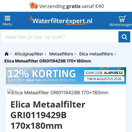
Verzending
gratis
vanaf €40
Waar
ben
je
Afzuigkapfilter
Metaalfilters
Elica metaalfilters
naar
h
op
Elica Metaalfilter GRI0119429B 170x180mm
o
zoek?
m
e
Elica Metaalfilter
GRI0119429B
170x180mm