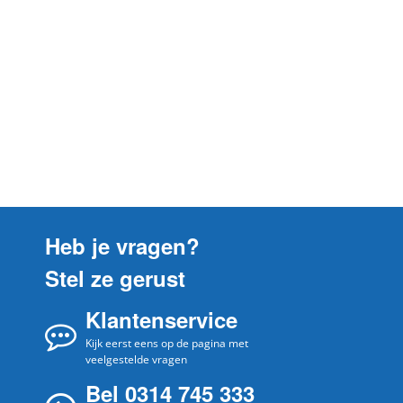
Elica
208355406106
Elica
208355406107
Elica
208355406434
Elica
208355406435
Elica
208355406437
Elica
208355406470
Elica
208355406471
Elica
208355406472
Heb je vragen?
Elica
208355406473
Stel ze gerust
Elica
208355406476
Klantenservice
Elica
208355406479
Elica
Kijk eerst eens op de pagina met
208355406566
veelgestelde vragen
Elica
208355406567
Bel 0314 745 333
Elica
208355406850