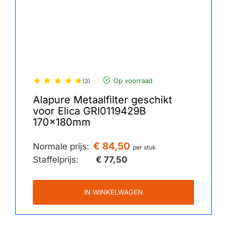
Op voorraad
(3)
Alapure Metaalfilter geschikt
voor Elica GRI0119429B
170x180mm
€ 84,50
Normale prijs:
per stuk
Staffelprijs:
€ 77,50
IN WINKELWAGEN