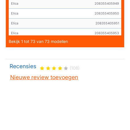
Elica
208355405949
Elica
208355405950
Elica
208355405951
Elica
208355405953
Bekijk 1 tot 73 van 73 modellen
Elica
208355406094
Elica
208355406095
Elica
208355406096
Recensies
(108)
Elica
208355406100
Nieuwe review toevoegen
Elica
208355406101
Elica
208355406102
Elica
208355406103
Elica
208355406104
Elica
208355406105