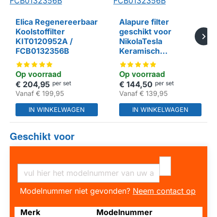
Elica Regenereerbaar
Alapure filter
Koolstoffilter
geschikt voor
KIT0120952A /
NikolaTesla
HUISMERK
FCB0132356B
Keramisch
KIT0120952 /
FCB0132356B
Op voorraad
Op voorraad
€ 204,95
per set
€ 144,50
per set
Vanaf
€ 199,95
Vanaf
€ 139,95
IN WINKELWAGEN
IN WINKELWAGEN
Geschikt voor
Modelnummer niet gevonden?
Neem contact op
Merk
Modelnummer