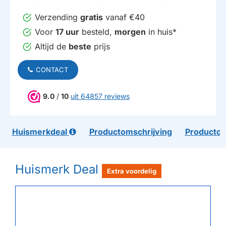
Verzending
gratis
vanaf €40
Voor
17 uur
besteld,
morgen
in huis*
Altijd de
beste
prijs
CONTACT
9.0
/
10
uit 64857 reviews
Huismerkdeal
Productomschrijving
Productom
Huismerk Deal
Extra voordelig