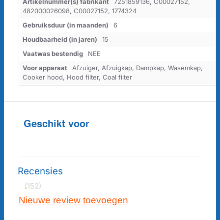
Artikelnummer(s) fabrikant
7251859136, C00027152,
482000026098, C00027152, 1774324
Gebruiksduur (in maanden)
6
Houdbaarheid (in jaren)
15
Vaatwas bestendig
NEE
Voor apparaat
Afzuiger, Afzuigkap, Dampkap, Wasemkap,
Cooker hood, Hood filter, Coal filter
Geschikt voor
Recensies
(152)
Nieuwe review toevoegen