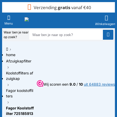
Verzending
gratis
vanaf €40
Waar ben je naar
op zoek?
home
Afzuigkapfilter
Koolstoffilters af
zuigkap
Wij scoren een
9.0
/
10
uit 64883 reviews
Fagor koolstoffil
ters
Fagor Koolstoff
ilter 725185913