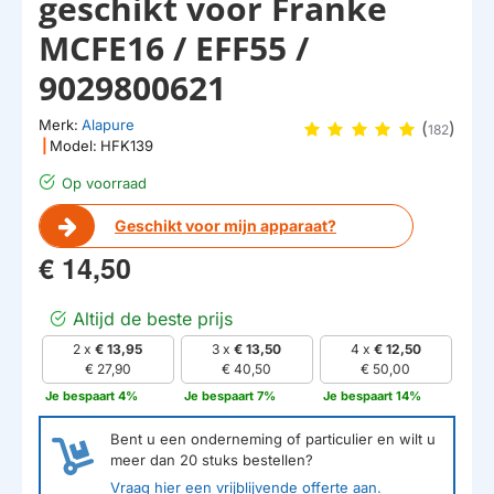
geschikt voor Franke
MCFE16 / EFF55 /
9029800621
Merk:
Alapure
(
)
182
|
Model:
HFK139
Op voorraad
Geschikt voor mijn apparaat?
€ 14,50
Altijd de beste prijs
2 x
€ 13,95
3 x
€ 13,50
4 x
€ 12,50
€ 27,90
€ 40,50
€ 50,00
Je bespaart 4%
Je bespaart 7%
Je bespaart 14%
Bent u een onderneming of particulier en wilt u
meer dan
20
stuks bestellen?
Vraag hier een vrijblijvende offerte aan.