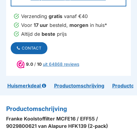
Verzending
gratis
vanaf €40
Voor
17 uur
besteld,
morgen
in huis*
Altijd de
beste
prijs
CONTACT
9.0
/
10
uit 64868 reviews
Huismerkdeal
Productomschrijving
Productom
Productomschrijving
Franke
Koolstoffilter MCFE16 /
EFF55 /
9029800621
van Alapure HFK139 (2-pack)