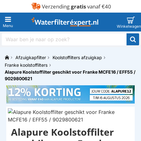
Verzending
gratis
vanaf €40
Waar
ben
je
Afzuigkapfilter
Koolstoffilters afzuigkap
naar
h
op
Franke koolstoffilters
o
zoek?
Alapure Koolstoffilter geschikt voor Franke MCFE16 / EFF55 /
m
9029800621
e
Alapure Koolstoffilter
HUISMERK