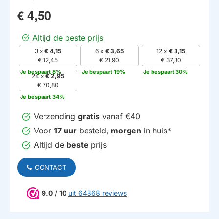
€ 4,50
Altijd de beste prijs
3 x
€ 4,15
6 x
€ 3,65
12 x
€ 3,15
€ 12,45
€ 21,90
€ 37,80
Je bespaart 8%
Je bespaart 19%
Je bespaart 30%
24 x
€ 2,95
€ 70,80
HUISMERK
Je bespaart 34%
Verzending
gratis
vanaf €40
Voor
17 uur
besteld,
morgen
in huis*
Altijd de
beste
prijs
CONTACT
9.0
/
10
uit 64868 reviews