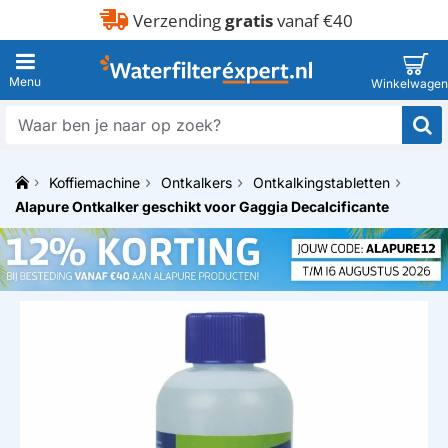
Verzending
gratis
vanaf €40
Waar
ben
je
Koffiemachine
Ontkalkers
Ontkalkingstabletten
naar
h
op
Alapure Ontkalker geschikt voor Gaggia Decalcificante
o
zoek?
m
e