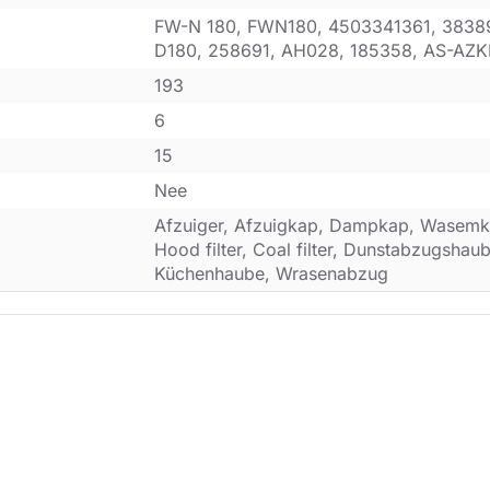
FW-N 180, FWN180, 4503341361, 3838
D180, 258691, AH028, 185358, AS-AZ
193
6
15
Nee
Afzuiger, Afzuigkap, Dampkap, Wasemk
Hood filter, Coal filter, Dunstabzugsha
Küchenhaube, Wrasenabzug