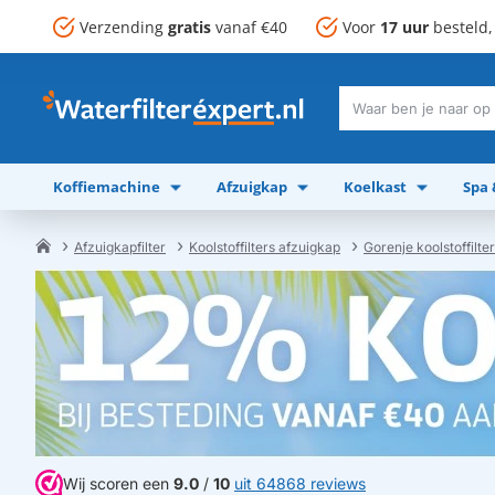
Verzending
gratis
vanaf €40
Voor
17 uur
besteld
Waar
ben
je
Koffiemachine
Afzuigkap
Koelkast
Spa
naar
op
zoek?
Afzuigkapfilter
Koolstoffilters afzuigkap
Gorenje koolstoffilte
home
Wij scoren een
9.0
/
10
uit 64868 reviews