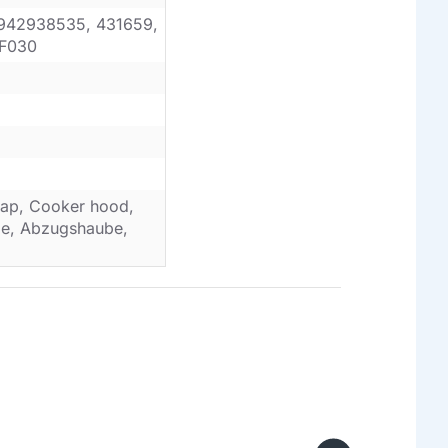
942938535, 431659,
KF030
ap, Cooker hood,
ube, Abzugshaube,