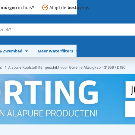
,
morgen
in huis*
Altijd de
beste
prijs
 & Zwembad
Meer Waterfilters
Meer Apparaten
rs
Alapure Koolstoffilter geschikt voor Gorenje Afzuigkap 431659 / D180