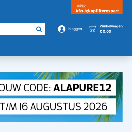
Bekijk
Klantenservice
Contact
Afzuigkapfilterexpert
Winkelwagen
Inloggen
€ 0,00
Merken