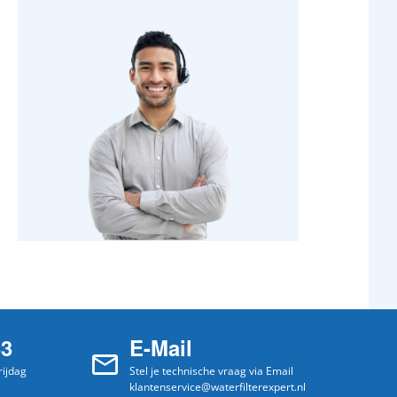
33
E-Mail
ijdag
Stel je technische vraag via Email
klantenservice@waterfilterexpert.nl