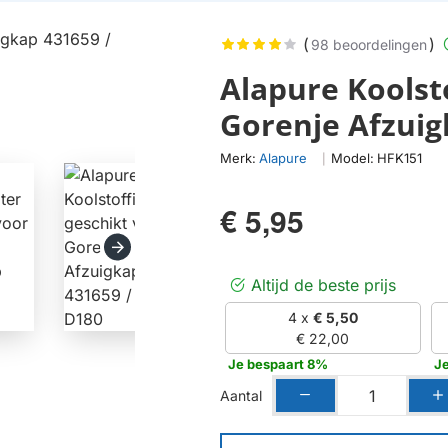
(
)
98 beoordelingen
Alapure Koolsto
Gorenje Afzuig
Merk:
Alapure
Model:
HFK151
|
€ 5,95
Altijd de beste prijs
4 x
€ 5,50
€ 22,00
Je bespaart 8%
J
Aantal