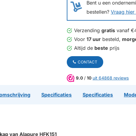
Bent u een ondernemin
bestellen?
Vraag hier 
Verzending
gratis
vanaf €
Voor
17 uur
besteld,
morg
Altijd de
beste
prijs
CONTACT
9.0
/
10
uit 64868 reviews
omschrijving
Specificaties
Specificaties
Mode
igkap van Alapure HFK151