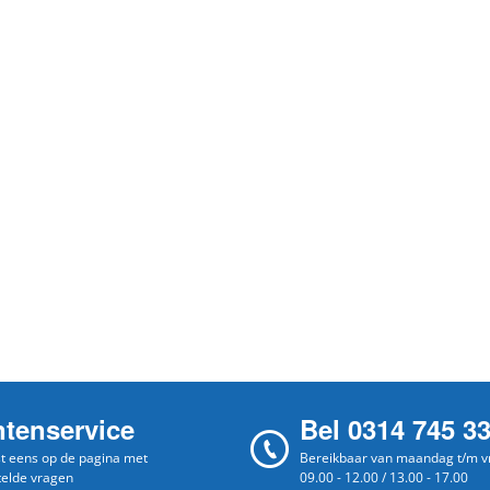
ntenservice
Bel 0314 745 3
st eens op de pagina met
Bereikbaar van maandag t/m vr
telde vragen
09.00 - 12.00 / 13.00 - 17.00