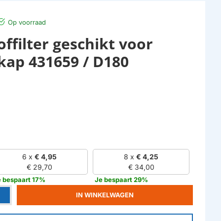
Op voorraad
ffilter geschikt voor
kap 431659 / D180
6 x
€ 4,95
8 x
€ 4,25
€ 29,70
€ 34,00
e bespaart 17%
Je bespaart 29%
IN WINKELWAGEN