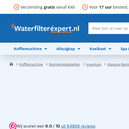
Verzending
gratis
vanaf €40
Voor
17 uur
besteld
Waar
ben
je
Koffiemachine
Afzuigkap
Koelkast
Spa
naar
op
zoek?
Koffiemachine
Reinigingstabletten
Inventum
Alapure Rein
home
Wij scoren een
9.0
/
10
uit 64868 reviews