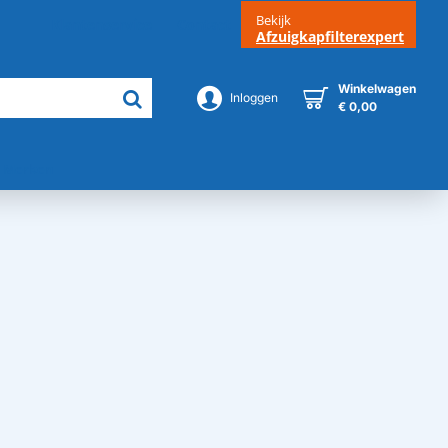
Bekijk
Klantenservice
Contact
Afzuigkapfilterexpert
Winkelwagen
Inloggen
€ 0,00
Merken