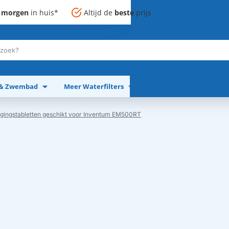
,
morgen
in huis*
Altijd de
beste
prijs
 & Zwembad
Meer Waterfilters
Meer Apparaten
igingstabletten geschikt voor Inventum EM500RT