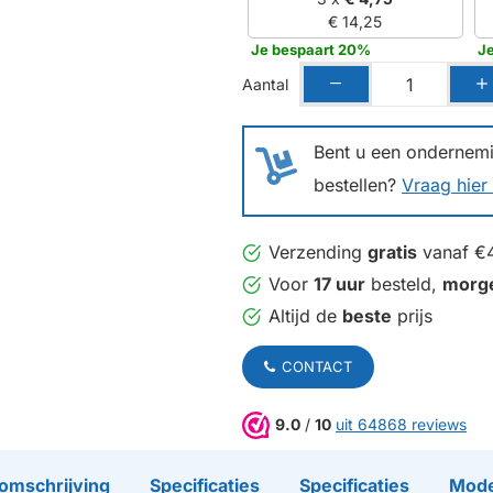
€ 14,25
Je bespaart 20%
J
Aantal
Bent u een ondernemin
bestellen?
Vraag hier 
Verzending
gratis
vanaf €
Voor
17 uur
besteld,
morg
Altijd de
beste
prijs
CONTACT
9.0
/
10
uit 64868 reviews
omschrijving
Specificaties
Specificaties
Mode