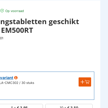
Op voorraad
ingstabletten geschikt
 EM500RT
01
variant
 ALA-CMC302 / 30 stuks
5 x
€ 3,95
10 x
€ 3,50