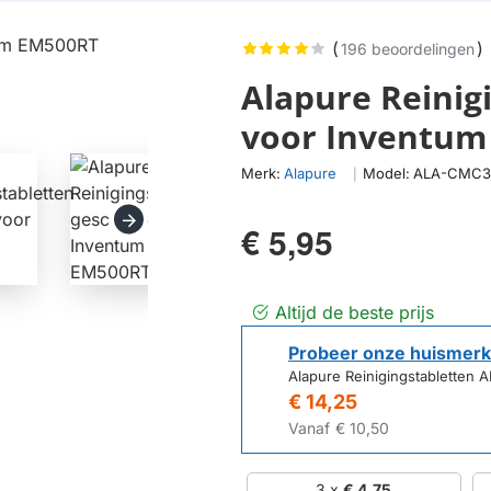
(
)
196 beoordelingen
Alapure Reinig
voor Inventum
Merk:
Alapure
Model:
ALA-CMC3
|
€ 5,95
Altijd de beste prijs
Probeer onze huismerk
Alapure Reinigingstabletten
€ 14,25
Vanaf
€ 10,50
3 x
€ 4,75