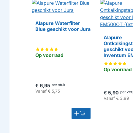
Alapure Waterfilter
HUISMERK
Blue geschikt voor Jura
Alapure
Ontkalkingst
geschikt vo
HUISMERK
Op voorraad
Inventum 
(6st.)
Op voorraad
€ 6,95
per stuk
Vanaf
€ 5,75
€ 5,90
per ver
Vanaf
€ 3,99