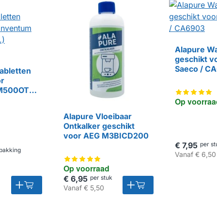
Alapure Wa
geschikt vo
HUISMERK
Saeco / C
abletten
or
EM500OT
Op voorraa
Alapure Vloeibaar
Ontkalker geschikt
voor AEG M3BICD200
€ 7,95
per st
pakking
Vanaf
€ 6,50
Op voorraad
€ 6,95
per stuk
Vanaf
€ 5,50
HUISMERK