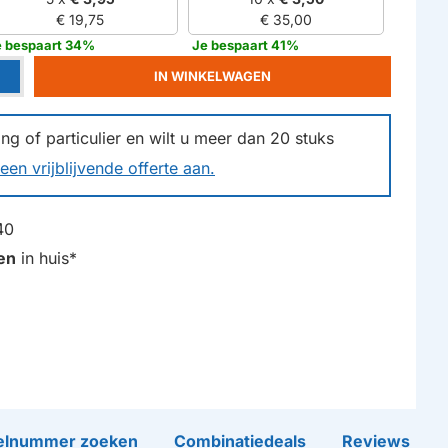
€ 19,75
€ 35,00
e bespaart 34%
Je bespaart 41%
IN WINKELWAGEN
g of particulier en wilt u meer dan
20
stuks
een vrijblijvende offerte aan.
40
en
in huis*
lnummer zoeken
Combinatiedeals
Reviews