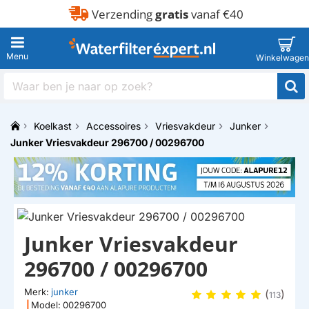
Verzending
gratis
vanaf €40
Waar
ben
je
Koelkast
Accessoires
Vriesvakdeur
Junker
naar
h
op
Junker Vriesvakdeur 296700 / 00296700
o
zoek?
m
e
Junker Vriesvakdeur
296700 / 00296700
Merk:
junker
(
)
113
|
Model:
00296700