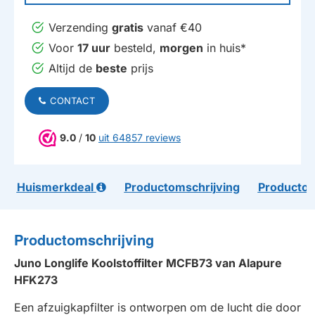
Verzending
gratis
vanaf €40
Voor
17 uur
besteld,
morgen
in huis*
Altijd de
beste
prijs
CONTACT
9.0
/
10
uit 64857 reviews
Huismerkdeal
Productomschrijving
Productom
Productomschrijving
Juno Longlife Koolstoffilter MCFB73 van Alapure
HFK273
Een afzuigkapfilter is ontworpen om de lucht die door