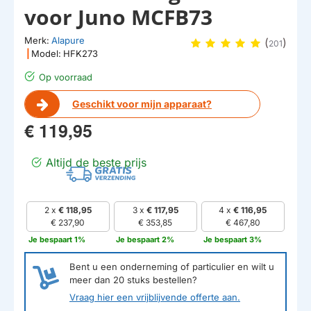
voor Juno MCFB73
Merk:
Alapure
(
)
201
|
Model:
HFK273
Op voorraad
Geschikt voor mijn apparaat?
€ 119,95
Altijd de beste prijs
2 x
€ 118,95
3 x
€ 117,95
4 x
€ 116,95
€ 237,90
€ 353,85
€ 467,80
Je bespaart 1%
Je bespaart 2%
Je bespaart 3%
Bent u een onderneming of particulier en wilt u
meer dan
20
stuks bestellen?
Vraag hier een vrijblijvende offerte aan.