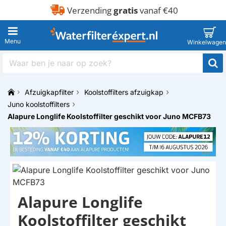
Verzending
gratis
vanaf €40
Waar
ben
je
Afzuigkapfilter
Koolstoffilters afzuigkap
naar
h
op
Juno koolstoffilters
o
zoek?
Alapure Longlife Koolstoffilter geschikt voor Juno MCFB73
m
e
Alapure Longlife
HUISMERK
Koolstoffilter geschikt