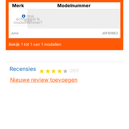
Merk
Modelnummer
Hoe
achterhaal ik
mijn
modelnummer?
Juno
JDF606E2
Bekijk 1 tot 1 van 1 modellen
Recensies
(201)
Nieuwe review toevoegen