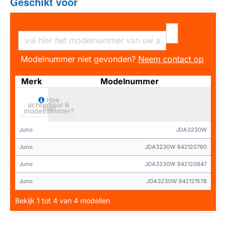
Geschikt voor
Modelnummer niet gevonden?
Neem contact op
Merk
Modelnummer
Hoe
achterhaal ik
mijn
modelnummer?
Juno
JDA3230W
Juno
JDA3230W 942120760
Juno
JDA3230W 942120847
Juno
JDA3230W 942121578
Bekijk 1 tot 4 van 4 modellen