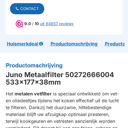
CONTACT
9.0
/
10
uit 64857 reviews
Huismerkdeal
Productomschrijving
Productom
Productomschrijving
Juno Metaalfilter 50272666004
533x177x38mm
Het
metalen vetfilter
is speciaal ontwikkeld om vet-
en oliedeeltjes tijdens het koken effectief uit de lucht
te filteren. Dankzij het duurzame, hittebestendige
materiaal blijft uw afzuigkap optimaal presteren,
terwijl kookgeuren en vetresten aanzienlijk worden