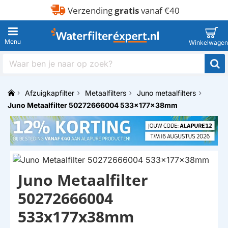
Verzending
gratis
vanaf €40
Waar
ben
je
Afzuigkapfilter
Metaalfilters
Juno metaalfilters
naar
h
op
Juno Metaalfilter 50272666004 533x177x38mm
o
zoek?
m
e
Juno Metaalfilter
50272666004
533x177x38mm