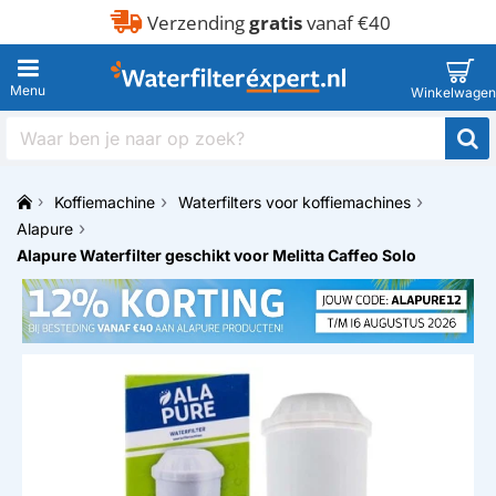
Verzending
gratis
vanaf €40
Waar
ben
je
Koffiemachine
Waterfilters voor koffiemachines
naar
h
op
Alapure
o
zoek?
Alapure Waterfilter geschikt voor Melitta Caffeo Solo
m
e