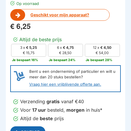
Op voorraad
Geschikt voor mijn apparaat?
€ 6,25
Altijd de beste prijs
3 x
€ 5,25
6 x
€ 4,75
12 x
€ 4,50
€ 15,75
€ 28,50
€ 54,00
Je bespaart 16%
Je bespaart 24%
Je bespaart 28%
HUISMERK
Bent u een onderneming of particulier en wilt u
meer dan
20
stuks bestellen?
Vraag hier een vrijblijvende offerte aan.
Verzending
gratis
vanaf €40
Voor
17 uur
besteld,
morgen
in huis*
Altijd de
beste
prijs