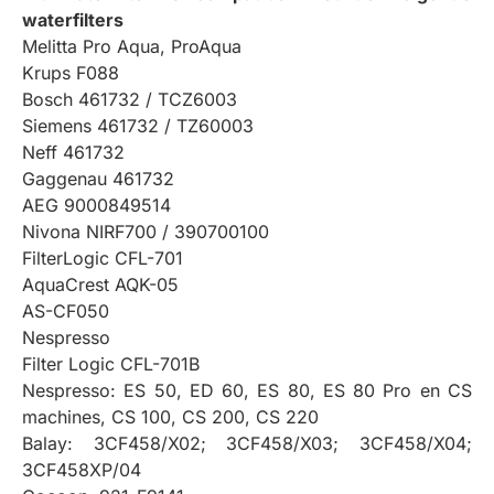
waterfilters
Melitta Pro Aqua, ProAqua
Krups F088
Bosch 461732 / TCZ6003
Siemens 461732 / TZ60003
Neff 461732
Gaggenau 461732
AEG 9000849514
Nivona NIRF700 / 390700100
FilterLogic CFL-701
AquaCrest AQK-05
AS-CF050
Nespresso
Filter Logic CFL-701B
Nespresso: ES 50, ED 60, ES 80, ES 80 Pro en CS
machines, CS 100, CS 200, CS 220
Balay: 3CF458/X02; 3CF458/X03; 3CF458/X04;
3CF458XP/04