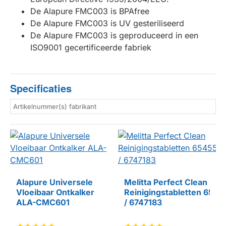
De Alapure FMC003 is BPAfree
De Alapure FMC003 is UV gesteriliseerd
De Alapure FMC003 is geproduceerd in een
ISO9001 gecertificeerde fabriek
Specificaties
Artikelnummer(s) fabrikant
Alapure Universele
Melitta Perfect Clean
Vloeibaar Ontkalker
Reinigingstabletten 654
HUISMERK
ALA-CMC601
/ 6747183