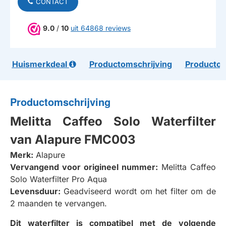
CONTACT
9.0
/
10
uit 64868 reviews
Huismerkdeal
Productomschrijving
Productom
Productomschrijving
Melitta Caffeo Solo Waterfilter
van Alapure FMC003
Merk:
Alapure
Vervangend voor origineel nummer:
Melitta Caffeo
Solo Waterfilter Pro Aqua
Levensduur:
Geadviseerd wordt om het filter om de
2 maanden te vervangen.
Dit waterfilter is compatibel met de volgende