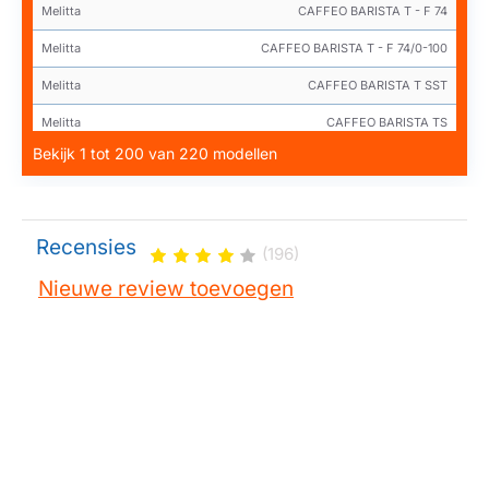
Melitta
CAFFEO BARISTA T - F 74
Melitta
CAFFEO BARISTA T - F 74/0-100
Melitta
CAFFEO BARISTA T SST
Melitta
CAFFEO BARISTA TS
Bekijk 1 tot 200 van 220 modellen
Melitta
CAFFEO BARISTA TS - F 75
Melitta
CAFFEO BARISTA TS - F 75/0-101
Melitta
CAFFEO BARISTA TS - F 75/0-102
Recensies
(196)
Melitta
CAFFEO BARISTA TS - F 76
Nieuwe review toevoegen
Melitta
CAFFEO BARISTA TS - F 76/0-100
Melitta
CAFFEO BARISTA TS SST
Melitta
CAFFEO BARISTA TSP
Melitta
CAFFEO BARISTA TSP - F 77
Melitta
CAFFEO BARISTA TSP - F 77/0-102