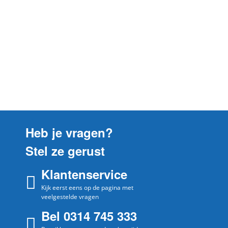
Balay
HB3BY5603
HB3BY56/04
Balay
HB3BY5604
HB3BY56/05
Balay
HB3BY5605
HB3BY56/06
Balay
HB3BY5606
HB3BY56/07
Balay
HB3BY5607
HB3BY56/08
Heb je vragen?
Balay
HB3BY5608
Stel ze gerust
HB3BY56/09
Balay
HB3BY5609
Klantenservice
HB3BY56/10
Balay
Kijk eerst eens op de pagina met
HB3BY5610
veelgestelde vragen
HB3BY56/11
Balay
Bel 0314 745 333
HB3BY5611