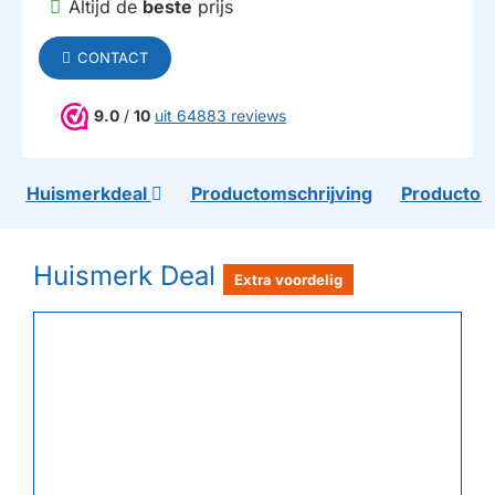
Altijd de
beste
prijs
CONTACT
9.0
/
10
uit 64883 reviews
Huismerkdeal
Productomschrijving
Productom
Huismerk Deal
Extra voordelig