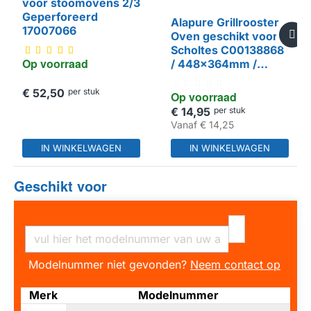
voor stoomovens 2/3
Geperforeerd
Alapure Grillrooster
17007066
Oven geschikt voor
Scholtes C00138868
Op voorraad
/ 448x364mm /
HUISMERK
482000029400
€ 52,50
per stuk
Op voorraad
€ 14,95
per stuk
Vanaf
€ 14,25
IN WINKELWAGEN
IN WINKELWAGEN
Geschikt voor
Modelnummer niet gevonden?
Neem contact op
Merk
Modelnummer