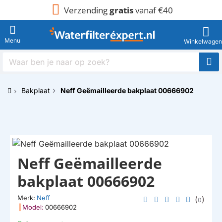
Verzending
gratis
vanaf €40
Waar
ben
je
Bakplaat
Neff Geëmailleerde bakplaat 00666902
naar
h
op
o
zoek?
m
e
Neff Geëmailleerde
bakplaat 00666902
Merk:
Neff
(
)
0
|
Model:
00666902