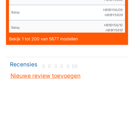
HB1BY56/09
Balay
HB1BY5609
HB1BY56/10
Balay
HB1BY5610
Bekijk 1 tot 200 van 5677 modellen
HB1BY56/11
Balay
HB1BY5611
HB1BY56/12
Balay
HB1BY5612
Recensies
(0)
HB1BY56/13
Balay
Nieuwe review toevoegen
HB1BY5613
HB1BY56/14
Balay
HB1BY5614
HB3BY56/01
Balay
HB3BY5601
HB3BY56/02
Balay
HB3BY5602
HB3BY56/03