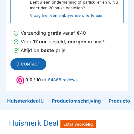
Bent u een onderneming of particulier en wilt u
meer dan
20
stuks bestellen?
Vraag hier een vrijblijvende offerte aan.
Verzending
gratis
vanaf €40
Voor
17 uur
besteld,
morgen
in huis*
Altijd de
beste
prijs
CONTACT
9.0
/
10
uit 64868 reviews
Huismerkdeal
Productomschrijving
Productom
Huismerk Deal
Extra voordelig