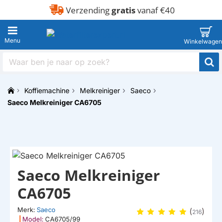
Verzending
gratis
vanaf €40
Waar
ben
je
Koffiemachine
Melkreiniger
Saeco
naar
h
op
Saeco Melkreiniger CA6705
o
zoek?
m
e
Saeco Melkreiniger
CA6705
Merk:
Saeco
(
)
216
|
Model:
CA6705/99