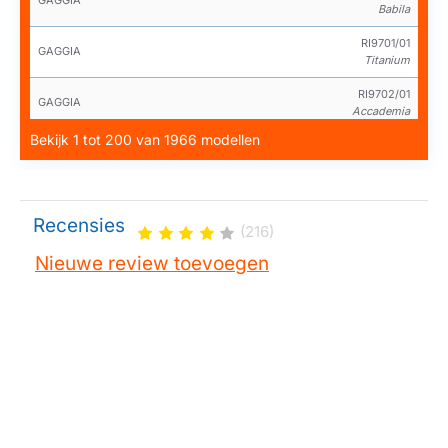
GAGGIA
Babila
RI9701/01
GAGGIA
Titanium
RI9702/01
GAGGIA
Accademia
Bekijk 1 tot 200 van 1966 modellen
RI9702/02
GAGGIA
Accademia
RI9833/71
GAGGIA
Brera
Recensies
(216)
RI9933/11
GAGGIA
Nieuwe review toevoegen
Unica
SUP025Y
GAGGIA
Syncrony Compact
SUP027YDR
GAGGIA
Titanium Plus
ARABICA LATTE NOIR
Krups
ARABICALATTENOIR