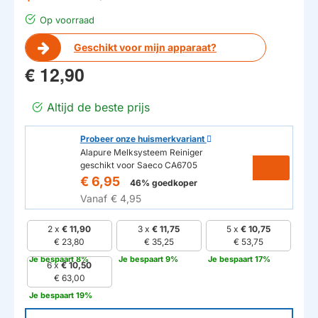
Op voorraad
Geschikt voor mijn apparaat?
€ 12,90
Altijd de beste prijs
Probeer onze huismerkvariant
Alapure Melksysteem Reiniger
geschikt voor Saeco CA6705
€ 6,95
46% goedkoper
Vanaf
€ 4,95
2 x
€ 11,90
3 x
€ 11,75
5 x
€ 10,75
€ 23,80
€ 35,25
€ 53,75
Je bespaart 8%
Je bespaart 9%
Je bespaart 17%
6 x
€ 10,50
€ 63,00
Je bespaart 19%