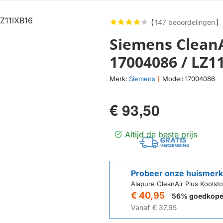
(
)
147 beoordelingen
Siemens CleanAi
17004086 / LZ1
Merk:
Siemens
Model:
17004086
|
€ 93,50
Altijd de beste prijs
Probeer onze huismerk
Alapure CleanAir Plus Koolsto
€ 40,95
56% goedkope
Vanaf
€ 37,95