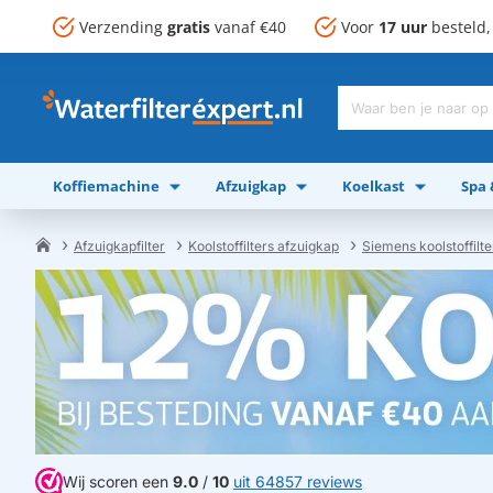
Verzending
gratis
vanaf €40
Voor
17 uur
besteld
Waar
ben
je
Koffiemachine
Afzuigkap
Koelkast
Spa
naar
op
zoek?
Afzuigkapfilter
Koolstoffilters afzuigkap
Siemens koolstoffilte
home
Wij scoren een
9.0
/
10
uit 64857 reviews