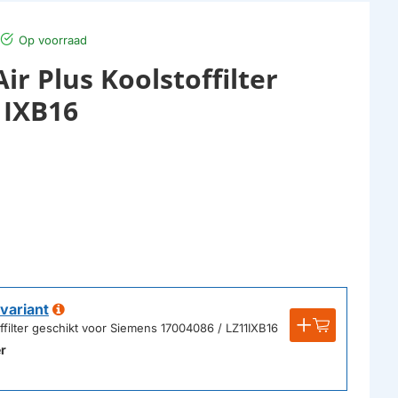
Op voorraad
r Plus Koolstoffilter
1IXB16
variant
ffilter geschikt voor Siemens 17004086 / LZ11IXB16
r