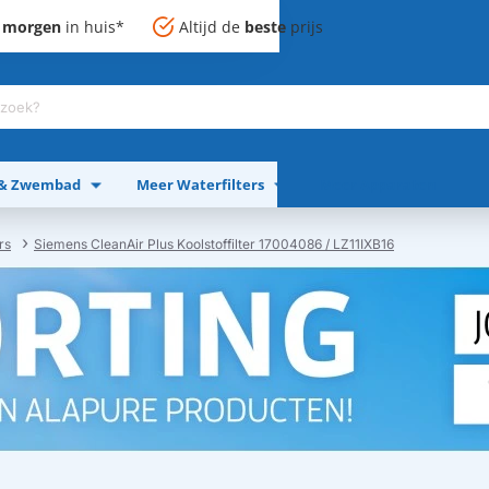
,
morgen
in huis*
Altijd de
beste
prijs
 & Zwembad
Meer Waterfilters
Meer Apparaten
rs
Siemens CleanAir Plus Koolstoffilter 17004086 / LZ11IXB16