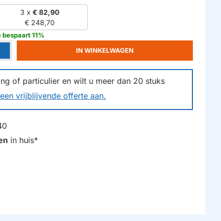
3 x
€ 82,90
€ 248,70
 bespaart 11%
IN WINKELWAGEN
g of particulier en wilt u meer dan
20
stuks
een vrijblijvende offerte aan.
40
en
in huis*