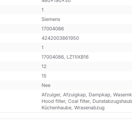
460x190x50
1
Siemens
17004086
4242003861950
1
17004086, LZ11IXB16
12
15
Nee
Afzuiger, Afzuigkap, Dampkap, Wasemk
Hood filter, Coal filter, Dunstabzugsha
Küchenhaube, Wrasenabzug