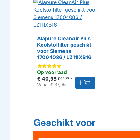
Alapure CleanAir Plus
Koolstoffilter geschikt
voor Siemens
HUISMERK
17004086 / LZ11IXB16
Op voorraad
€ 40,95
per stuk
Vanaf
€ 37,95
Geschikt voor