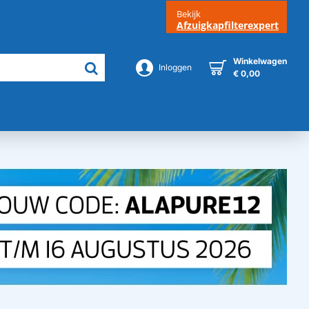
Bekijk
Klantenservice
Contact
Afzuigkapfilterexpert
Winkelwagen
Inloggen
€ 0,00
Merken