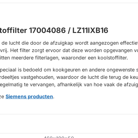
offilter 17004086 / LZ11IXB16
 de lucht die door de afzuigkap wordt aangezogen effectie
n vrij. Het filter zorgt ervoor dat deze worden opgevangen 
itten meerdere filterlagen, waaronder een koolstoffilter.
e speciaal is bedoeld om kookgeuren en andere ongewenste st
eeltjes vastgehouden, waardoor de lucht die terug de keuken
regelmatig te vervangen, afhankelijk van hoe vaak de afzui
nze
Siemens producten
.