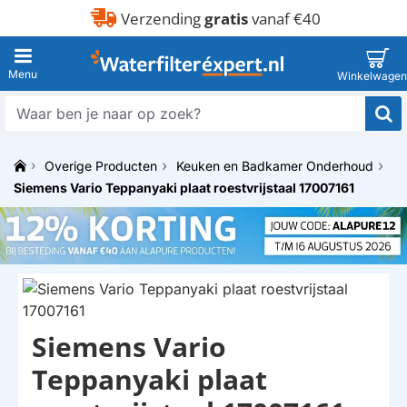
Verzending
gratis
vanaf €40
Waar
ben
je
Overige Producten
Keuken en Badkamer Onderhoud
naar
h
op
Siemens Vario Teppanyaki plaat roestvrijstaal 17007161
o
zoek?
m
e
Siemens Vario
Teppanyaki plaat