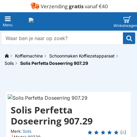
Verzending
gratis
vanaf €40
Waar
ben
je
Koffiemachine
Schoonmaken Koffiezetapparaat
naar
h
op
Solis
Solis Perfetta Doseerring 907.29
o
zoek?
m
e
Solis Perfetta
Doseerring 907.29
Merk:
Solis
(
)
0
|
Model:
907.29