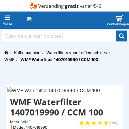
Verzending
gratis
vanaf €40
Waar
ben
je
Koffiemachine
Waterfilters voor koffiemachines
naar
h
op
WMF
WMF Waterfilter 1407019990 / CCM 100
o
zoek?
m
e
WMF Waterfilter
1407019990 / CCM 100
Merk:
WMF
(
)
199
|
Model:
1407019990