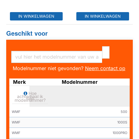
IN WINKELWAGEN
IN WINKELWAGEN
Geschikt voor
Modelnummer niet gevonden?
Neem contact op
Merk
Modelnummer
Hoe
achterhaal ik
mijn
modelnummer?
WMF
500
WMF
1000S
WMF
1000PRO