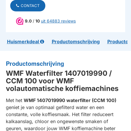
CONTACT
9.0
/
10
uit 64883 reviews
Huismerkdeal
Productomschrijving
Productom
Productomschrijving
WMF Waterfilter 1407019990 /
CCM 100 voor WMF
volautomatische koffiemachines
Met het
WMF 1407019990 waterfilter (CCM 100)
geniet je van optimaal gefilterd water en een
constante, volle koffiesmaak. Het filter reduceert
kalkaanslag, chloor en ongewenste smaken of
geuren, waardoor jouw WMF koffiemachine beter