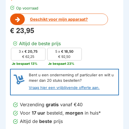
Op voorraad
Geschikt voor mijn apparaat?
€ 23,95
Altijd de beste prijs
3 x
€ 20,75
5 x
€ 18,50
€ 62,25
€ 92,50
Je bespaart 13%
Je bespaart 23%
Bent u een onderneming of particulier en wilt u
meer dan
20
stuks bestellen?
Vraag hier een vrijblijvende offerte aan.
Verzending
gratis
vanaf €40
Voor
17 uur
besteld,
morgen
in huis*
Altijd de
beste
prijs