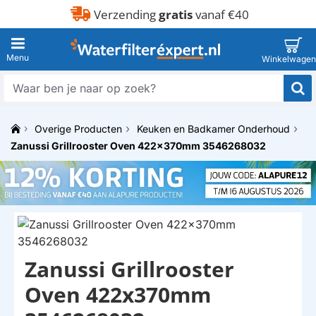
Verzending
gratis
vanaf €40
Waar
ben
je
Overige Producten
Keuken en Badkamer Onderhoud
naar
h
op
Zanussi Grillrooster Oven 422x370mm 3546268032
o
zoek?
m
e
Zanussi Grillrooster
Oven 422x370mm