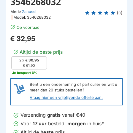
3546268032
Merk:
Zanussi
(
)
0
|
Model:
3546268032
Op voorraad
€ 32,95
Altijd de beste prijs
2 x
€ 30,95
€ 61,90
Je bespaart 6%
Bent u een onderneming of particulier en wilt u
meer dan
20
stuks bestellen?
Vraag hier een vrijblijvende offerte aan.
Verzending
gratis
vanaf €40
Voor
17 uur
besteld,
morgen
in huis*
Altijd de
beste
prijs