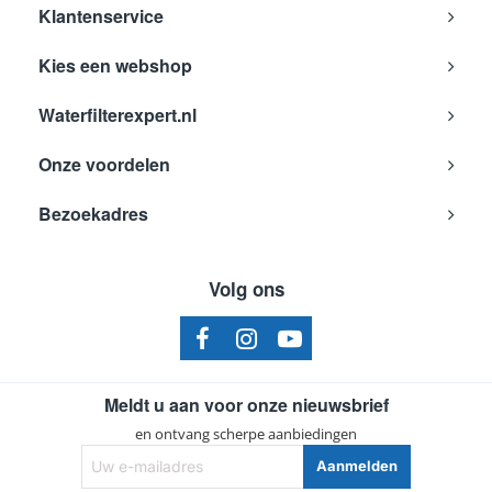
Klantenservice
Zanussi
ZHP622W
Kies een webshop
Zanussi
ZHP622NX
Waterfilterexpert.nl
Zanussi
ZHP615WM
Zanussi
ZHP614W
Onze voordelen
Zanussi
ZHP614N
Bezoekadres
Zanussi
ZHP614
Zanussi
ZHP612WM
Volg ons
Zanussi
ZHP612W
Zanussi
ZHP612NX
Zanussi
ZHP612N
Meldt u aan voor onze nieuwsbrief
Zanussi
ZHP612B
en ontvang scherpe aanbiedingen
Zanussi
ZHP612
Uw
Aanmelden
e-
Zanussi
ZHP610W4