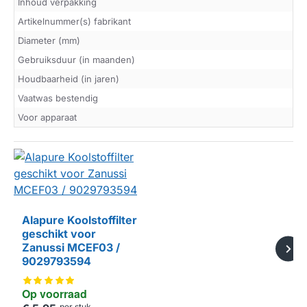
Inhoud verpakking
Artikelnummer(s) fabrikant
Diameter (mm)
Gebruiksduur (in maanden)
Houdbaarheid (in jaren)
Vaatwas bestendig
Voor apparaat
Alapure Koolstoffilter
geschikt voor
HUISMERK
Zanussi MCEF03 /
9029793594
Op voorraad
per stuk