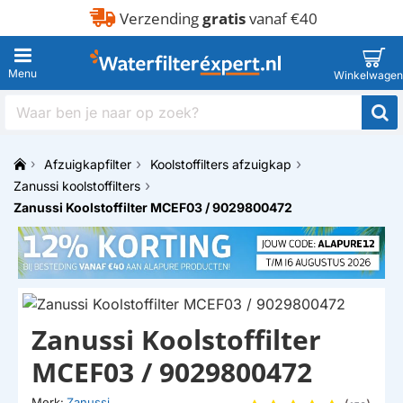
Verzending
gratis
vanaf €40
Waar
ben
je
Afzuigkapfilter
Koolstoffilters afzuigkap
naar
h
op
Zanussi koolstoffilters
o
zoek?
Zanussi Koolstoffilter MCEF03 / 9029800472
m
e
Zanussi Koolstoffilter
MCEF03 / 9029800472
Merk:
Zanussi