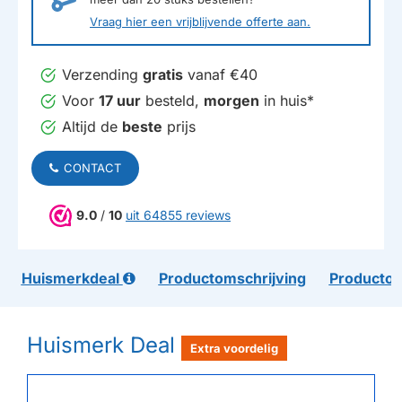
Vraag hier een vrijblijvende offerte aan.
Verzending
gratis
vanaf €40
Voor
17 uur
besteld,
morgen
in huis*
Altijd de
beste
prijs
CONTACT
9.0
/
10
uit 64855 reviews
Huismerkdeal
Productomschrijving
Productom
Huismerk Deal
Extra voordelig