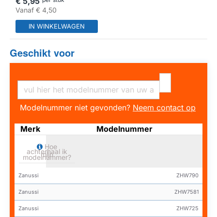
€ 5,95
Vanaf
€ 4,50
IN WINKELWAGEN
Geschikt voor
Modelnummer niet gevonden?
Neem contact op
Merk
Modelnummer
Hoe
achterhaal ik
mijn
modelnummer?
Zanussi
ZHW790
Zanussi
ZHW7581
Zanussi
ZHW725