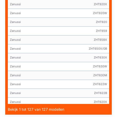
Zanussi
ZHT920X
Zanussi
ZHT920W
Zanussi
ZHT920
Zanussi
ZHT659
Zanussi
ZHT658X
Zanussi
ZHT650X/GB
Zanussi
ZHT630X
Zanussi
ZHT630W
Zanussi
ZHT630M
Zanussi
ZHT622W
Zanussi
ZHT622B
Zanussi
ZHT620X
Bekijk 1 tot 127 van 127 modellen
Zanussi
ZHT620W