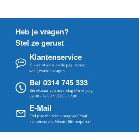
Zanussi
ZHT610N
Zanussi
ZHT610B/GB
Zanussi
ZHT610B
Heb je vragen?
Zanussi
ZHT610
Stel ze gerust
Zanussi
ZHT6011
Klantenservice
Zanussi
ZHT600X
Zanussi
Kijk eerst eens op de pagina met
ZHT600W
veelgestelde vragen
Zanussi
ZHT600B
Bel 0314 745 333
Zanussi
ZHT559
Bereikbaar van maandag t/m vrijdag
09.00 - 12.00 / 13.00 - 17.00
Zanussi
ZHT530X
E-Mail
Zanussi
ZHT530W
Stel je technische vraag via Email
Zanussi
ZHT510X
klantenservice@waterfilterexpert.nl
Zanussi
ZHT510W
Zanussi
ZHT510B