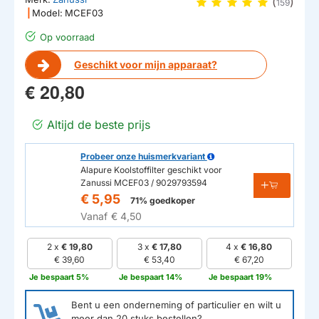
(
)
159
|
Model:
MCEF03
Op voorraad
Geschikt voor mijn apparaat?
€ 20,80
Altijd de beste prijs
Probeer onze huismerkvariant
Alapure Koolstoffilter geschikt voor
Zanussi MCEF03 / 9029793594
€ 5,95
71% goedkoper
Vanaf
€ 4,50
2 x
€ 19,80
3 x
€ 17,80
4 x
€ 16,80
€ 39,60
€ 53,40
€ 67,20
Je bespaart 5%
Je bespaart 14%
Je bespaart 19%
Bent u een onderneming of particulier en wilt u
meer dan
20
stuks bestellen?