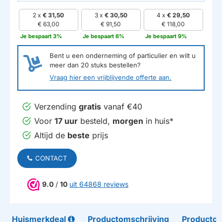
2 x
€ 31,50
3 x
€ 30,50
4 x
€ 29,50
€ 63,00
€ 91,50
€ 118,00
Je bespaart 3%
Je bespaart 6%
Je bespaart 9%
Bent u een onderneming of particulier en wilt u
meer dan
20
stuks bestellen?
Vraag hier een vrijblijvende offerte aan.
Verzending
gratis
vanaf €40
Voor
17 uur
besteld,
morgen
in huis*
Altijd de
beste
prijs
CONTACT
9.0
/
10
uit 64868 reviews
Huismerkdeal
Productomschrijving
Productom