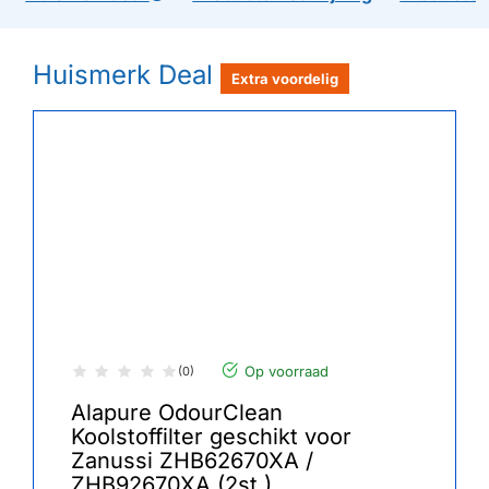
Huismerk Deal
Extra voordelig
Op voorraad
(0)
Alapure OdourClean
Koolstoffilter geschikt voor
Zanussi ZHB62670XA /
ZHB92670XA (2st.)