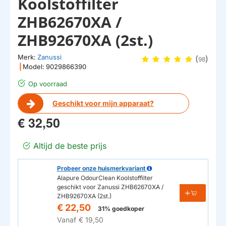
Koolstoffilter
ZHB62670XA /
ZHB92670XA (2st.)
Merk:
Zanussi
(
)
98
|
Model:
9029866390
Op voorraad
Geschikt voor mijn apparaat?
€ 32,50
Altijd de beste prijs
Probeer onze huismerkvariant
Alapure OdourClean Koolstoffilter
geschikt voor Zanussi ZHB62670XA /
ZHB92670XA (2st.)
€ 22,50
31% goedkoper
Vanaf
€ 19,50