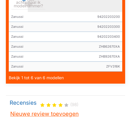
achterhaal ik
mijn
modelnummer?
Zanussi
94202203200
Zanussi
94202203300
Zanussi
94202203400
Zanussi
ZHB62670XA
Zanussi
ZHB92670XA
Zanussi
ZFV316K
Bekijk 1 tot 6 van 6 modellen
Recensies
(98)
Nieuwe review toevoegen