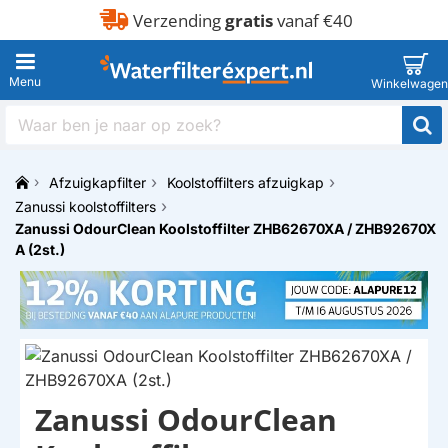
Verzending
gratis
vanaf €40
Waar
ben
je
Afzuigkapfilter
Koolstoffilters afzuigkap
naar
h
op
Zanussi koolstoffilters
o
zoek?
Zanussi OdourClean Koolstoffilter ZHB62670XA / ZHB92670X
m
A (2st.)
e
Zanussi OdourClean