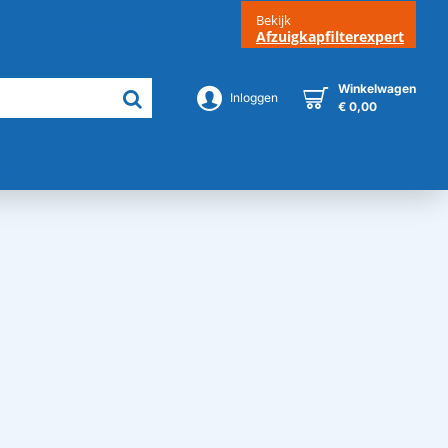
Bekijk
Klantenservice
Contact
Afzuigkapfilterexpert
Winkelwagen
Inloggen
€ 0,00
Merken