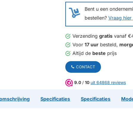
Bent u een ondernemin
bestellen?
Vraag hier 
Verzending
gratis
vanaf €
Voor
17 uur
besteld,
morg
Altijd de
beste
prijs
CONTACT
9.0
/
10
uit 64868 reviews
omschrijving
Specificaties
Specificaties
Mode