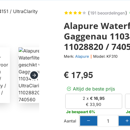
(
)
191 beoordelingen
Alapure Waterf
Gaggenau 11034
11028820 / 740
Merk:
Alapure
Model:
KF310
|
€ 17,95
Altijd de beste prijs
2 x
€ 16,95
€ 33,90
Je bespaart 6%
Je
Aantal