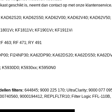
oelkast geschikt is, neemt dan contact op met onze klantenservice
; KAD62S20; KAD62S50; KAD62V00; KAD62V40; KAD62V50;
F1801Vi; KF1811Vi; KF1901Vi; KF1911Vi
RF 463; RF 471; RY 491
24DP00; FI24NP30; KA62DP90; KA62DS20; KA62DS50; KA62DV
x; K5930D0; K5930xx; K5950N0
llen filters:
644845; 9000 225 170; UltraClarity; 9000 077 0
00740560, 9000194412, REPLFLTR10; Filter Logic FFL-110B,