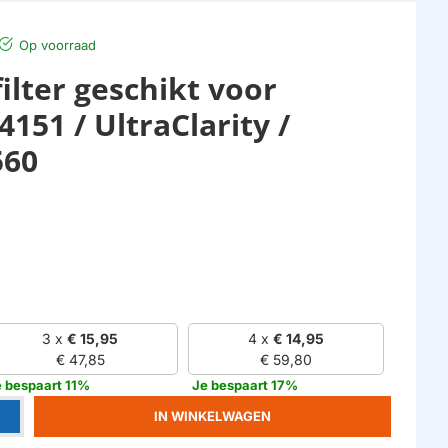
Op voorraad
ilter geschikt voor
151 / UltraClarity /
560
3 x
€ 15,95
4 x
€ 14,95
€ 47,85
€ 59,80
 bespaart 11%
Je bespaart 17%
IN WINKELWAGEN