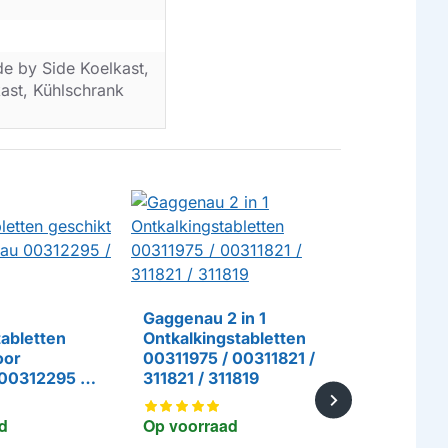
de by Side Koelkast,
kast, Kühlschrank
Gaggenau 2 in 1
tabletten
Ontkalkingstabletten
oor
00311975 / 00311821 /
00312295 /
311821 / 311819
d
Op voorraad
Alapure W