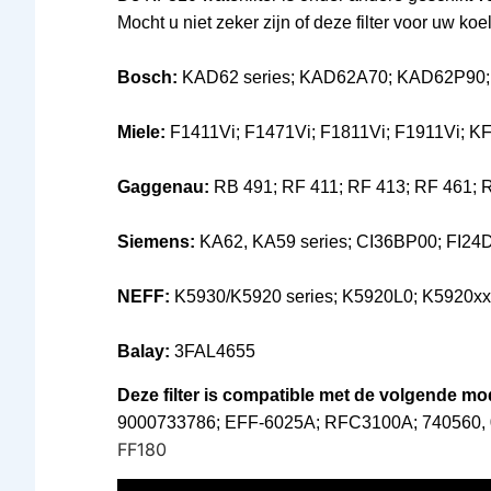
Mocht u niet zeker zijn of deze filter voor uw k
Bosch:
KAD62 series; KAD62A70; KAD62P90
Miele:
F1411Vi; F1471Vi; F1811Vi; F1911Vi; K
Gaggenau:
RB 491; RF 411; RF 413; RF 461; 
Siemens:
KA62, KA59 series; CI36BP00; FI
NEFF:
K5930/K5920 series; K5920L0; K5920x
Balay:
3FAL4655
Deze filter is compatible met de volgende mode
9000733786; EFF-6025A; RFC3100A; 740560, 
FF180