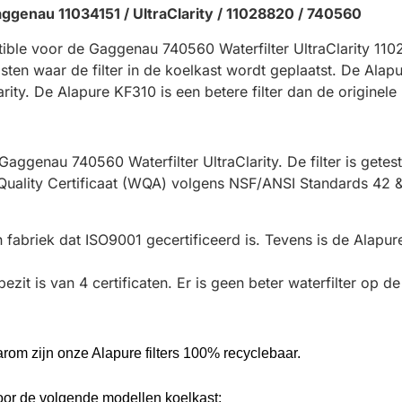
ggenau 11034151 / UltraClarity / 11028820 / 740560
ible voor de Gaggenau 740560 Waterfilter UltraClarity 1102
n waar de filter in de koelkast wordt geplaatst. De Alapure 
ty. De Alapure KF310 is een betere filter dan de originele U
Gaggenau 740560 Waterfilter UltraClarity. De filter is getest
Quality Certificaat (WQA) volgens NSF/ANSI Standards 42 
n fabriek dat ISO9001 gecertificeerd is. Tevens is de Alapu
 bezit is van 4 certificaten. Er is geen beter waterfilter op d
arom zijn onze Alapure filters 100% recyclebaar.
voor de volgende modellen koelkast: