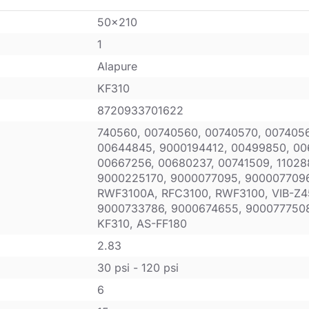
50x210
1
Alapure
KF310
8720933701622
740560, 00740560, 00740570, 007405
00644845, 9000194412, 00499850, 00
00667256, 00680237, 00741509, 11028
9000225170, 9000077095, 9000077096
RWF3100A, RFC3100, RWF3100, VIB-Z
9000733786, 9000674655, 900077750
KF310, AS-FF180
2.83
30 psi - 120 psi
6