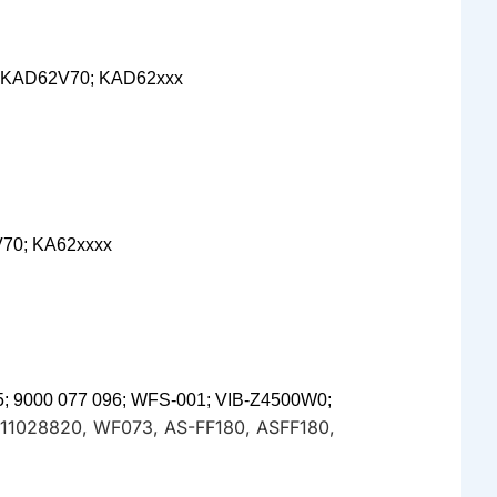
.
 KAD62V70; KAD62xxx
70; KA62xxxx
95; 9000 077 096; WFS-001; VIB-Z4500W0;
11028820, WF073, AS-FF180, ASFF180,