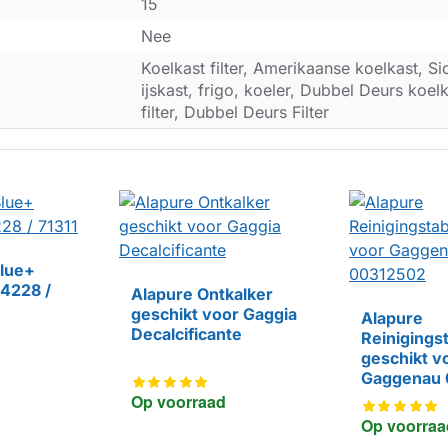
15
Nee
Koelkast filter, Amerikaanse koelkast, Si
ijskast, frigo, koeler, Dubbel Deurs koel
filter, Dubbel Deurs Filter
Blue+
24228 /
Alapure Ontkalker
geschikt voor Gaggia
Alapure
HUISMERK
Decalcificante
Reinigings
geschikt v
HUISMERK
Gaggenau 
00312502
Op voorraad
Op voorraa