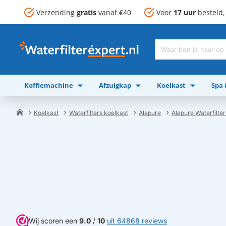
Verzending
gratis
vanaf €40
Voor
17 uur
besteld
Waar
ben
je
Koffiemachine
Afzuigkap
Koelkast
Spa
naar
op
zoek?
Koelkast
Waterfilters koelkast
Alapure
Alapure Waterfilte
home
Wij scoren een
9.0
/
10
uit 64868 reviews