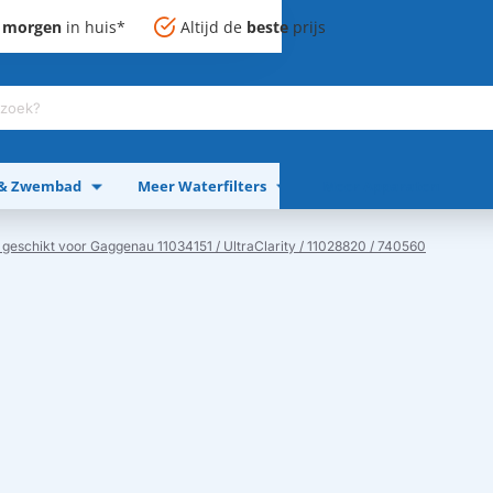
,
morgen
in huis*
Altijd de
beste
prijs
 & Zwembad
Meer Waterfilters
Meer Apparaten
r geschikt voor Gaggenau 11034151 / UltraClarity / 11028820 / 740560