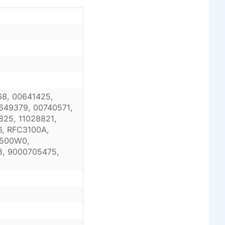
68, 00641425,
649379, 00740571,
825, 11028821,
, RFC3100A,
4500W0,
8, 9000705475,