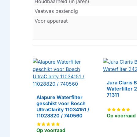
Houdbaarheid (in jaren)
Vaatwas bestendig
Voor apparaat
Jura Claris 
Waterfilter 
71311​​​​​​​
Alapure Waterfilter
geschikt voor Bosch
UltraClarity 11034151 /
HUISMERK
Op voorraad
11028820 / 740560
Op voorraad