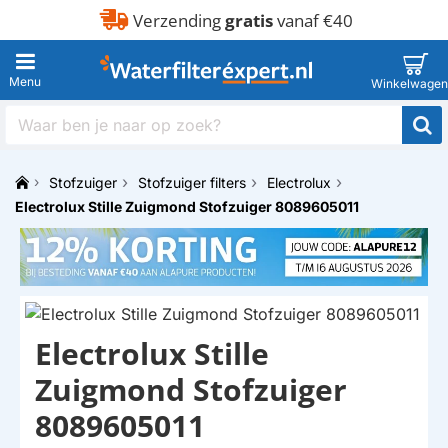
Verzending
gratis
vanaf €40
Waar
ben
je
Stofzuiger
Stofzuiger filters
Electrolux
naar
h
op
Electrolux Stille Zuigmond Stofzuiger 8089605011
o
zoek?
m
e
Electrolux Stille
Zuigmond Stofzuiger
8089605011