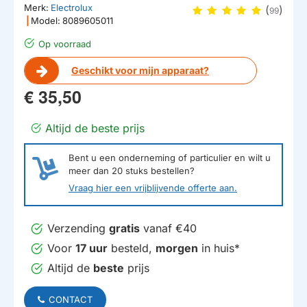
Merk:
Electrolux
(
)
99
|
Model:
8089605011
Op voorraad
Geschikt voor mijn apparaat?
€ 35,50
Altijd de beste prijs
Bent u een onderneming of particulier en wilt u
meer dan
20
stuks bestellen?
Vraag hier een vrijblijvende offerte aan.
Verzending
gratis
vanaf €40
Voor
17 uur
besteld,
morgen
in huis*
Altijd de
beste
prijs
CONTACT