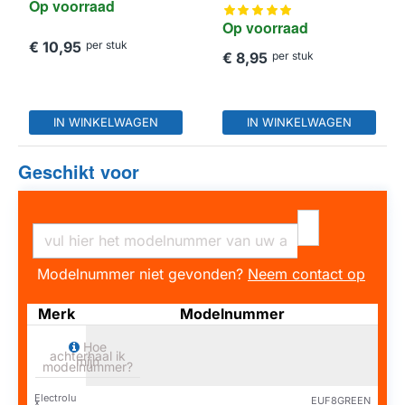
Op voorraad
Op voorraad
€ 10,95
per stuk
€ 8,95
per stuk
IN WINKELWAGEN
IN WINKELWAGEN
Geschikt voor
Modelnummer niet gevonden?
Neem contact op
Merk
Modelnummer
Hoe
achterhaal ik
mijn
modelnummer?
Electrolu
EUF8GREEN
x