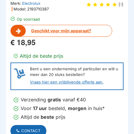
Merk:
Electrolux
(
)
1
|
Model:
2193710387
Op voorraad
Geschikt voor mijn apparaat?
€ 18,95
Altijd de beste prijs
Bent u een onderneming of particulier en wilt u
meer dan
20
stuks bestellen?
Vraag hier een vrijblijvende offerte aan.
Verzending
gratis
vanaf €40
Voor
17 uur
besteld,
morgen
in huis*
Altijd de
beste
prijs
CONTACT