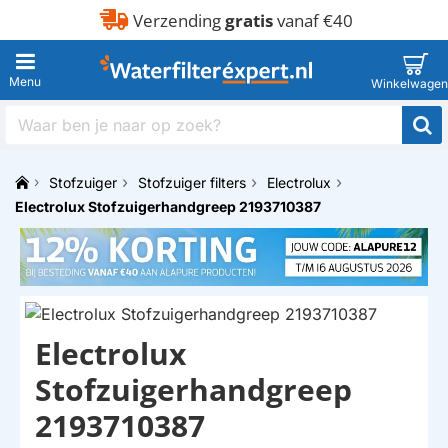
Verzending
gratis
vanaf €40
Waar
ben
je
Stofzuiger
Stofzuiger filters
Electrolux
naar
h
op
Electrolux Stofzuigerhandgreep 2193710387
o
zoek?
m
e
Electrolux
Stofzuigerhandgreep
2193710387