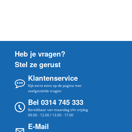
Electrolu
ZUSCLASS58 ULTRASILENCER
x
Electrolu
ZUSG3900
x
Electrolu
ZUSG3901
x
Electrolu
ZUSG4061
x
Electrolu
ZUSG4062
x
Heb je vragen?
Electrolu
ZUSGREEN
x
Stel ze gerust
Electrolu
ZUSGREEN58 ULTRASILENCER
x
Electrolu
Klantenservice
ZUSGREENPLUS
x
Kijk eerst eens op de pagina met
veelgestelde vragen
Bel 0314 745 333
Bereikbaar van maandag t/m vrijdag
09.00 - 12.00 / 13.00 - 17.00
E-Mail