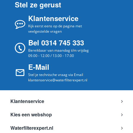
Stel ze gerust
Gaggena
CMP270101
u
Gaggena
Klantenservice
CMP270101/04
u
Gaggena
Kijk eerst eens op de pagina met
CMP270101/05
u
veelgestelde vragen
Gaggena
CMP270111
u
Bel 0314 745 333
Gaggena
CMP270131
u
Bereikbaar van maandag t/m vrijdag
Gaggena
09.00 - 12.00 / 13.00 - 17.00
CMP270131/04
u
E-Mail
Gaggena
CMP270131/05
u
Stel je technische vraag via Email
Gaggena
CM450110/08
u
klantenservice@waterfilterexpert.nl
Klantenservice
Kies een webshop
Waterfilterexpert.nl