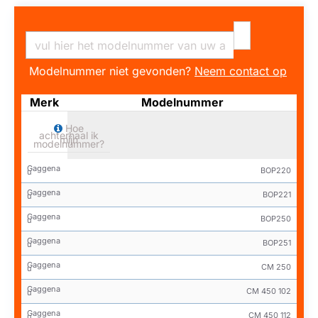
Modelnummer niet gevonden?
Neem contact op
Merk
Modelnummer
Hoe
achterhaal ik
mijn
modelnummer?
Gaggena
BOP220
u
Gaggena
BOP221
u
Gaggena
BOP250
u
Gaggena
BOP251
u
Gaggena
CM 250
u
Gaggena
CM 450 102
u
Gaggena
CM 450 112
u