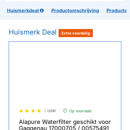
Huismerkdeal
Productomschrijving
Productom
Huismerk Deal
Extra voordelig
Op voorraad
(209)
Alapure Waterfilter geschikt voor
Gaggenau 17000705 / 00575491