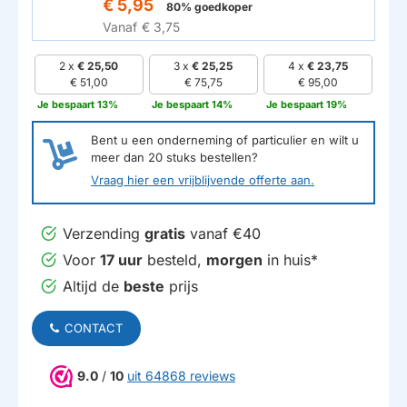
€ 5,95
80% goedkoper
Vanaf
€ 3,75
2 x
€ 25,50
3 x
€ 25,25
4 x
€ 23,75
€ 51,00
€ 75,75
€ 95,00
Je bespaart 13%
Je bespaart 14%
Je bespaart 19%
Bent u een onderneming of particulier en wilt u
meer dan
20
stuks bestellen?
Vraag hier een vrijblijvende offerte aan.
Verzending
gratis
vanaf €40
Voor
17 uur
besteld,
morgen
in huis*
Altijd de
beste
prijs
CONTACT
9.0
/
10
uit 64868 reviews