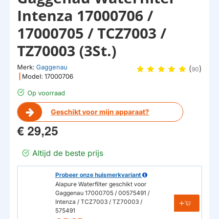
Intenza 17000706 /
17000705 / TCZ7003 /
TZ70003 (3St.)
Merk:
Gaggenau
(
)
90
|
Model:
17000706
Op voorraad
Geschikt voor mijn apparaat?
€ 29,25
Altijd de beste prijs
Probeer onze huismerkvariant
Alapure Waterfilter geschikt voor
Gaggenau 17000705 / 00575491 /
Intenza / TCZ7003 / TZ70003 /
575491