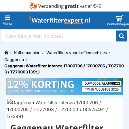
Verzending
gratis
vanaf €40
Waar
ben
je
Koffiemachine
Waterfilters voor koffiemachines
naar
h
op
Gaggenau
o
zoek?
Gaggenau Waterfilter Intenza 17000706 / 17000705 / TCZ700
m
3 / TZ70003 (3St.)
e
Gaggenau Waterfilter