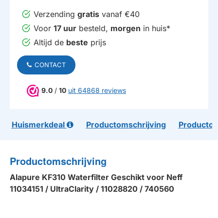
Verzending
gratis
vanaf €40
Voor
17 uur
besteld,
morgen
in huis*
Altijd de
beste
prijs
CONTACT
9.0
/
10
uit 64868 reviews
Huismerkdeal
Productomschrijving
Productom
Productomschrijving
Alapure KF310 Waterfilter Geschikt voor Neff
11034151 / UltraClarity / 11028820 / 740560