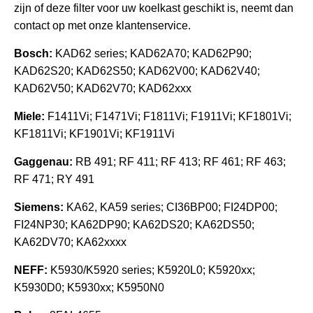
zijn of deze filter voor uw koelkast geschikt is, neemt dan
contact op met onze klantenservice.
Bosch:
KAD62 series; KAD62A70; KAD62P90;
KAD62S20; KAD62S50; KAD62V00; KAD62V40;
KAD62V50; KAD62V70; KAD62xxx
Miele:
F1411Vi; F1471Vi; F1811Vi; F1911Vi; KF1801Vi;
KF1811Vi; KF1901Vi; KF1911Vi
Gaggenau:
RB 491; RF 411; RF 413; RF 461; RF 463;
RF 471; RY 491
Siemens:
KA62, KA59 series; CI36BP00; FI24DP00;
FI24NP30; KA62DP90; KA62DS20; KA62DS50;
KA62DV70; KA62xxxx
NEFF:
K5930/K5920 series; K5920L0; K5920xx;
K5930D0; K5930xx; K5950N0