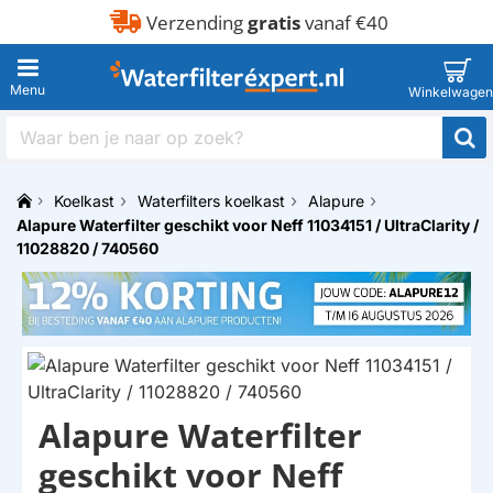
Verzending
gratis
vanaf €40
Waar
ben
je
Koelkast
Waterfilters koelkast
Alapure
naar
h
Alapure Waterfilter geschikt voor Neff 11034151 / UltraClarity /
op
o
zoek?
11028820 / 740560
m
e
Alapure Waterfilter
HUISMERK
geschikt voor Neff