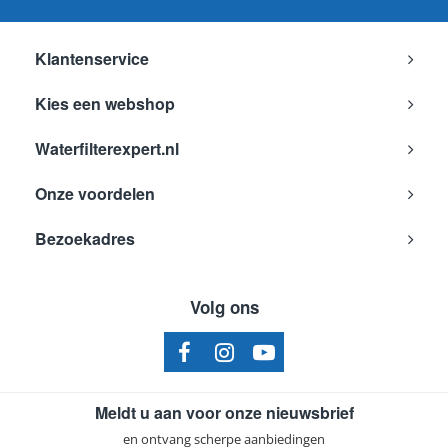
Neff
G7361X099
Neff
K5920D001
Klantenservice
Neff
K5920D002
Kies een webshop
Neff
K5920D003
Waterfilterexpert.nl
Neff
K5920D004
Neff
K5920D005
Onze voordelen
Neff
K5920D1
Bezoekadres
Neff
K5920D101
Neff
K5920L0
Volg ons
Neff
K5920L0GB
Neff
K5920L0GB02
Neff
K5920L0GB03
Meldt u aan voor onze nieuwsbrief
Neff
K5920L0GB04
en ontvang scherpe aanbiedingen