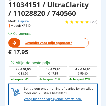
11034151 / UltraClarity
/ 11028820 / 740560
Merk:
Alapure
(
)
210
|
Model:
KF310
Op voorraad
Geschikt voor mijn apparaat?
€ 17,95
Altijd de beste prijs
2 x
€ 16,95
3 x
€ 15,95
4 x
€ 14,95
€ 33,90
€ 47,85
€ 59,80
Je bespaart 6%
Je bespaart 11%
Je bespaart 17%
Bent u een onderneming of particulier en wilt u
meer dan
20
stuks bestellen?
Vraag hier een vrijblijvende offerte aan.