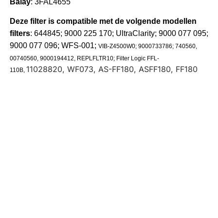
Balay
: 3FAL4655
Deze filter is compatible met de volgende modellen
filters
: 644845; 9000 225 170; UltraClarity; 9000 077 095;
9000 077 096; WFS-001;
VIB-Z4500W0; 9000733786; 740560,
00740560, 9000194412, REPLFLTR10; Filter Logic FFL-
11028820, WF073, AS-FF180, ASFF180, FF180
110B,