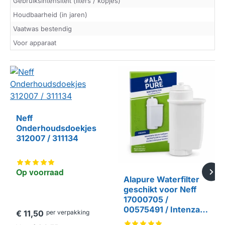
Gebruiksintensiteit (liters / kopjes)
Houdbaarheid (in jaren)
Vaatwas bestendig
Voor apparaat
Neff
Onderhoudsdoekjes
312007 / 311134
Op voorraad
Alapure Waterfilter
geschikt voor Neff
17000705 /
00575491 / Intenza /
€ 11,50
per verpakking
TCZ7003 / TZ70003