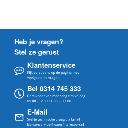
Neff
G7346X011
Neff
G7346X013
Neff
G7346X018
Neff
G7346X019
Heb je vragen?
Neff
G7346X099
Stel ze gerust
Neff
G7361X0
Klantenservice
Neff
G7361X001
Neff
Kijk eerst eens op de pagina met
G7361X004
veelgestelde vragen
Neff
G7361X007
Bel 0314 745 333
Neff
G7361X008
Bereikbaar van maandag t/m vrijdag
09.00 - 12.00 / 13.00 - 17.00
Neff
G7361X013
E-Mail
Neff
G7361X018
Stel je technische vraag via Email
Neff
G7361X019
klantenservice@waterfilterexpert.nl