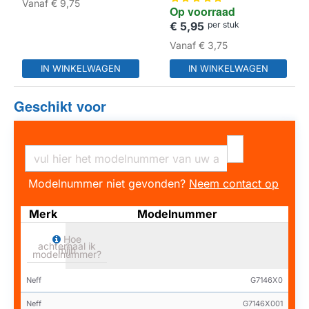
Vanaf
€ 9,75
/ 575491
Op voorraad
€ 5,95
per stuk
HUISMERK
Vanaf
€ 3,75
IN WINKELWAGEN
IN WINKELWAGEN
Geschikt voor
Modelnummer niet gevonden?
Neem contact op
Merk
Modelnummer
Hoe
achterhaal ik
mijn
modelnummer?
Neff
G7146X0
Neff
G7146X001