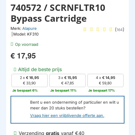
740572 / SCRNFLTR10
Bypass Cartridge
Merk:
Alapure
(
)
164
|
Model:
KF310
Op voorraad
€ 17,95
Altijd de beste prijs
2 x
€ 16,95
3 x
€ 15,95
4 x
€ 14,95
€ 33,90
€ 47,85
€ 59,80
Je bespaart 6%
Je bespaart 11%
Je bespaart 17%
Bent u een onderneming of particulier en wilt u
meer dan
20
stuks bestellen?
Vraag hier een vrijblijvende offerte aan.
Verzending
gratis
vanaf €40