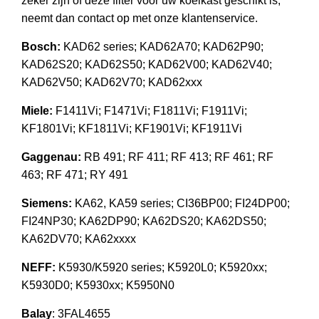
zeker zijn of deze filter voor uw koelkast geschikt is,
neemt dan contact op met onze klantenservice.
Bosch:
KAD62 series; KAD62A70; KAD62P90;
KAD62S20; KAD62S50; KAD62V00; KAD62V40;
KAD62V50; KAD62V70; KAD62xxx
Miele:
F1411Vi; F1471Vi; F1811Vi; F1911Vi;
KF1801Vi; KF1811Vi; KF1901Vi; KF1911Vi
Gaggenau:
RB 491; RF 411; RF 413; RF 461; RF
463; RF 471; RY 491
Siemens:
KA62, KA59 series; CI36BP00; FI24DP00;
FI24NP30; KA62DP90; KA62DS20; KA62DS50;
KA62DV70; KA62xxxx
NEFF:
K5930/K5920 series; K5920L0; K5920xx;
K5930D0; K5930xx; K5950N0
Balay
: 3FAL4655